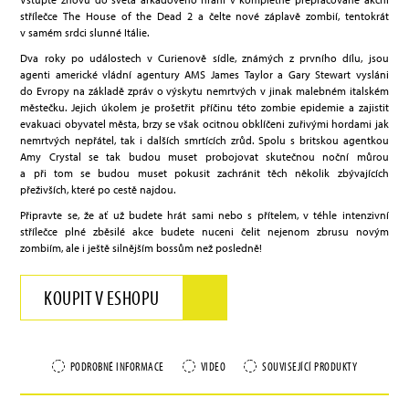
střílečce The House of the Dead 2 a čelte nové záplavě zombií, tentokrát
v samém srdci slunné Itálie.
Dva roky po událostech v Curienově sídle, známých z prvního dílu, jsou
agenti americké vládní agentury AMS James Taylor a Gary Stewart vysláni
do Evropy na základě zpráv o výskytu nemrtvých v jinak malebném italském
městečku. Jejich úkolem je prošetřit příčinu této zombie epidemie a zajistit
evakuaci obyvatel města, brzy se však ocitnou obklíčeni zuřivými hordami jak
nemrtvých nepřátel, tak i dalších smrtících zrůd. Spolu s britskou agentkou
Amy Crystal se tak budou muset probojovat skutečnou noční můrou
a při tom se budou muset pokusit zachránit těch několik zbývajících
přeživších, které po cestě najdou.
Připravte se, že ať už budete hrát sami nebo s přítelem, v téhle intenzivní
střílečce plné zběsilé akce budete nuceni čelit nejenom zbrusu novým
zombiím, ale i ještě silnějším bossům než posledně!
KOUPIT V ESHOPU
PODROBNÉ INFORMACE
VIDEO
SOUVISEJÍCÍ PRODUKTY