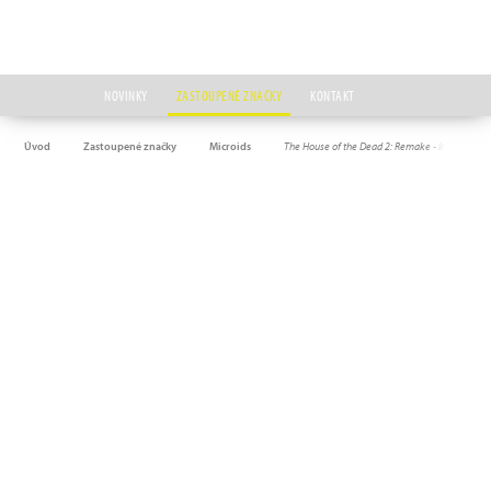
NOVINKY
ZASTOUPENÉ ZNAČKY
KONTAKT
Úvod
Zastoupené značky
Microids
The House of the Dead 2: Remake - Infect'Editio