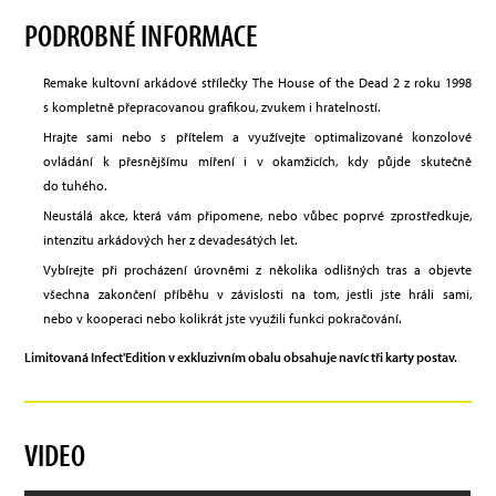
PODROBNÉ INFORMACE
Remake kultovní arkádové střílečky The House of the Dead 2 z roku 1998
s kompletně přepracovanou grafikou, zvukem i hratelností.
Hrajte sami nebo s přítelem a využívejte optimalizované konzolové
ovládání k přesnějšímu míření i v okamžicích, kdy půjde skutečně
do tuhého.
Neustálá akce, která vám připomene, nebo vůbec poprvé zprostředkuje,
intenzitu arkádových her z devadesátých let.
Vybírejte při procházení úrovněmi z několika odlišných tras a objevte
všechna zakončení příběhu v závislosti na tom, jestli jste hráli sami,
nebo v kooperaci nebo kolikrát jste využili funkci pokračování.
Limitovaná Infect'Edition v exkluzivním obalu obsahuje navíc tři karty postav.
VIDEO