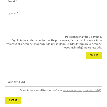
Pole označená * jsou povinná.
Vyplněním a odesláním formuláře potvrzujete, že jste byli informováni o
zpracování a ochraně osobních údajů v souladu s GDPR. Informace o ochraně
osobních údajů naleznete
zde
.
ODESLAT
NEWSLETTER
Odesláním formuláře souhlasíte se
zásadami ochrany osobních údajů
.
ODESLAT