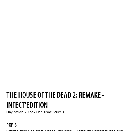
THE HOUSE OF THE DEAD 2: REMAKE -
INFECT'EDITION
PlayStation 5, Xbox One, Xbox Series X
POPIS
Vstupte znovu do světa arkádového hraní v kompletně přepracované akční