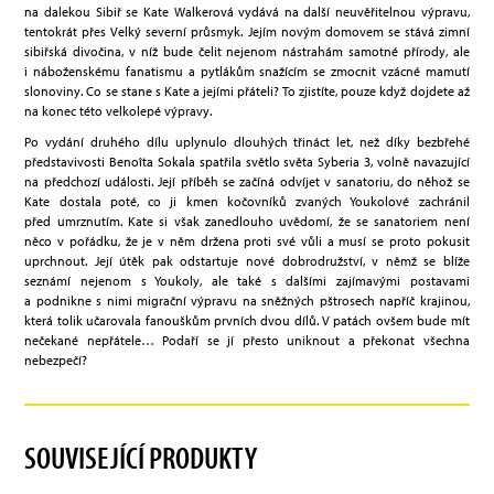
na dalekou Sibiř se Kate Walkerová vydává na další neuvěřitelnou výpravu,
tentokrát přes Velký severní průsmyk. Jejím novým domovem se stává zimní
sibiřská divočina, v níž bude čelit nejenom nástrahám samotné přírody, ale
i náboženskému fanatismu a pytlákům snažícím se zmocnit vzácné mamutí
slonoviny. Co se stane s Kate a jejími přáteli? To zjistíte, pouze když dojdete až
na konec této velkolepé výpravy.
Po vydání druhého dílu uplynulo dlouhých třináct let, než díky bezbřehé
představivosti Benoîta Sokala spatřila světlo světa Syberia 3, volně navazující
na předchozí události. Její příběh se začíná odvíjet v sanatoriu, do něhož se
Kate dostala poté, co ji kmen kočovníků zvaných Youkolové zachránil
před umrznutím. Kate si však zanedlouho uvědomí, že se sanatoriem není
něco v pořádku, že je v něm držena proti své vůli a musí se proto pokusit
uprchnout. Její útěk pak odstartuje nové dobrodružství, v němž se blíže
seznámí nejenom s Youkoly, ale také s dalšími zajímavými postavami
a podnikne s nimi migrační výpravu na sněžných pštrosech napříč krajinou,
která tolik učarovala fanouškům prvních dvou dílů. V patách ovšem bude mít
nečekané nepřátele… Podaří se jí přesto uniknout a překonat všechna
nebezpečí?
SOUVISEJÍCÍ PRODUKTY