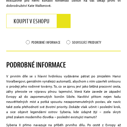
exkluzivně pro herní konzoli Nintendo Switch na vás čekají první tři
dobrodružství Kate Walkerové.
KOUPIT V ESHOPU
PODROBNÉ INFORMACE
SOUVISEJÍCÍ PRODUKTY
PODROBNÉ INFORMACE
V prvním díle se s hlavní hrdinkou vydáváme pátrat po zmizelém Hansi
Voralbergovi, geniálním vynálezci automatů, abychom s ním uzavřeli smlouvu
o prodeji jeho rodinné továrny. To, co se zprvu jeví jako běžná pracovní cesta,
záhy přeroste ve výpravu plnou tajemství, která Kate zavede ze západní
Evropy až do zapomenutých končin Sibiře. Navštíví přitom nejen řadu
neuvěřitelných míst a potká spoustu nezapomenutelných postav, ale navíc
také zcela přehodnotí své životní priority. Dokáže však učinit i poslední krok,
a sice objevit legendární ostrov Syberia, kde údajně žijí – zcela skryti
před zrakem moderního člověka – poslední existující mamuti?
Syberia II přímo navazuje na příběh prvního dílu. Po cestě z Evropy až