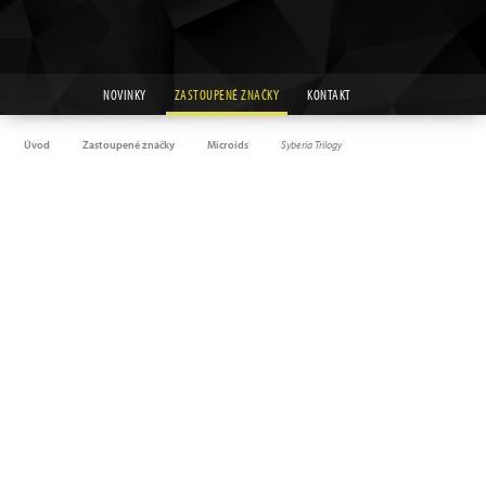
NOVINKY
ZASTOUPENÉ ZNAČKY
KONTAKT
Úvod
Zastoupené značky
Microids
Syberia Trilogy