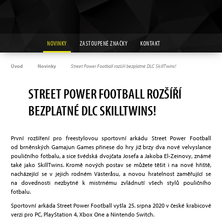
NOVINKY
ZASTOUPENÉ ZNAČKY
KONTAKT
Úvod
Novinky
Street Power Football rozšíří bezplatné DLC SkillTwins!
STREET POWER FOOTBALL ROZŠÍŘÍ
BEZPLATNÉ DLC SKILLTWINS!
První rozšíření pro freestylovou sportovní arkádu Street Power Football
od brněnských Gamajun Games přinese do hry již brzy dva nové velvyslance
pouličního fotbalu, a sice švédská dvojčata Josefa a Jakoba El-Zeinovy, známé
také jako SkillTwins. Kromě nových postav se můžete těšit i na nové hřiště,
nacházející se v jejich rodném Västeråsu, a novou hratelnost zaměřující se
na dovednosti nezbytné k mistrnému zvládnutí všech stylů pouličního
fotbalu.
Sportovní arkáda Street Power Football vyšla 25. srpna 2020 v české krabicové
verzi pro PC, PlayStation 4, Xbox One a Nintendo Switch.