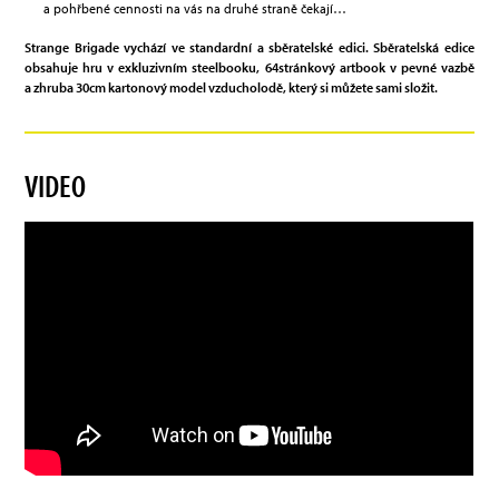
a pohřbené cennosti na vás na druhé straně čekají…
Strange Brigade vychází ve standardní a sběratelské edici. Sběratelská edice
obsahuje hru v exkluzivním steelbooku, 64stránkový artbook v pevné vazbě
a zhruba 30cm kartonový model vzducholodě, který si můžete sami složit.
VIDEO