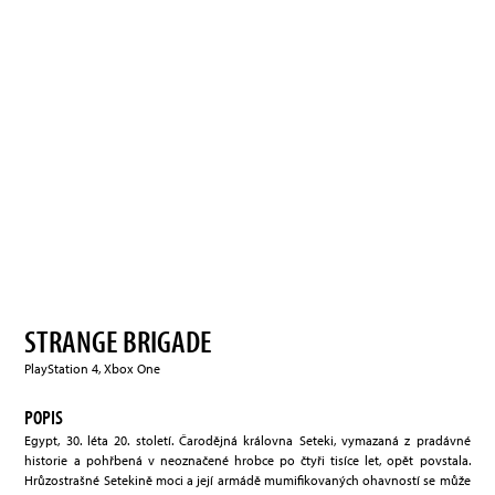
STRANGE BRIGADE
PlayStation 4, Xbox One
POPIS
Egypt, 30. léta 20. století. Čarodějná královna Seteki, vymazaná z pradávné
historie a pohřbená v neoznačené hrobce po čtyři tisíce let, opět povstala.
Hrůzostrašné Setekině moci a její armádě mumifikovaných ohavností se může