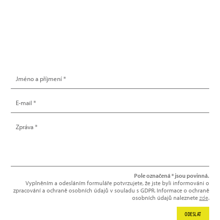
info@hype.cz
NAPIŠTE NÁM
Pole označená * jsou povinná.
Vyplněním a odesláním formuláře potvrzujete, že jste byli informováni o
zpracování a ochraně osobních údajů v souladu s GDPR. Informace o ochraně
osobních údajů naleznete
zde
.
ODESLAT