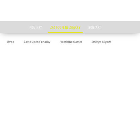
NOVINKY
ZASTOUPENÉ ZNAČKY
KONTAKT
Úvod
Zastoupené značky
Fireshine Games
Strange Brigade