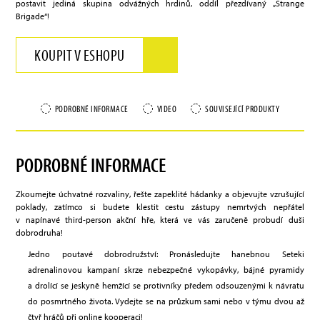
postavit jediná skupina odvážných hrdinů, oddíl přezdívaný „Strange
Brigade“!
KOUPIT V ESHOPU
PODROBNÉ INFORMACE
VIDEO
SOUVISEJÍCÍ PRODUKTY
PODROBNÉ INFORMACE
Zkoumejte úchvatné rozvaliny, řešte zapeklité hádanky a objevujte vzrušující
poklady, zatímco si budete klestit cestu zástupy nemrtvých nepřátel
v napínavé third-person akční hře, která ve vás zaručeně probudí duši
dobrodruha!
Jedno poutavé dobrodružství: Pronásledujte hanebnou Seteki
adrenalinovou kampaní skrze nebezpečné vykopávky, bájné pyramidy
a drolící se jeskyně hemžící se protivníky předem odsouzenými k návratu
do posmrtného života. Vydejte se na průzkum sami nebo v týmu dvou až
čtyř hráčů při online kooperaci!