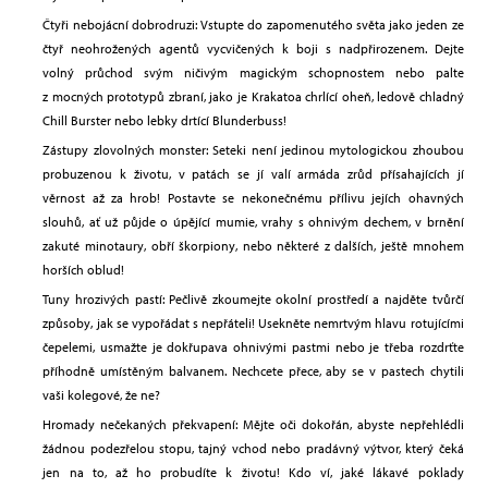
Čtyři nebojácní dobrodruzi: Vstupte do zapomenutého světa jako jeden ze
čtyř neohrožených agentů vycvičených k boji s nadpřirozenem. Dejte
volný průchod svým ničivým magickým schopnostem nebo palte
z mocných prototypů zbraní, jako je Krakatoa chrlící oheň, ledově chladný
Chill Burster nebo lebky drtící Blunderbuss!
Zástupy zlovolných monster: Seteki není jedinou mytologickou zhoubou
probuzenou k životu, v patách se jí valí armáda zrůd přísahajících jí
věrnost až za hrob! Postavte se nekonečnému přílivu jejích ohavných
slouhů, ať už půjde o úpějící mumie, vrahy s ohnivým dechem, v brnění
zakuté minotaury, obří škorpiony, nebo některé z dalších, ještě mnohem
horších oblud!
Tuny hrozivých pastí: Pečlivě zkoumejte okolní prostředí a najděte tvůrčí
způsoby, jak se vypořádat s nepřáteli! Usekněte nemrtvým hlavu rotujícími
čepelemi, usmažte je dokřupava ohnivými pastmi nebo je třeba rozdrťte
příhodně umístěným balvanem. Nechcete přece, aby se v pastech chytili
vaši kolegové, že ne?
Hromady nečekaných překvapení: Mějte oči dokořán, abyste nepřehlédli
žádnou podezřelou stopu, tajný vchod nebo pradávný výtvor, který čeká
jen na to, až ho probudíte k životu! Kdo ví, jaké lákavé poklady