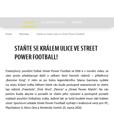
NOVINKY
ZASTOUPENÉ ZNAČKY
KONTAKT
Úvod
Novinky
Staňte se králem ulice ve Street Power Football!
STAŇTE SE KRÁLEM ULICE VE STREET
POWER FOOTBALL!
Freestylový pouliční fotbal Street Power Footbal se blíží a v novém videu se
vám proto představuje další z celkem šesti herních režimů – příběhový
„Become King“. V něm se po boku legendárního Séana Garniera vydáte
na cestu kolem světa, během které vás bude postupně seznamovat se všemi
taji režimů „Freestyle“, „Trick Shot“, „Panna“ a „Street Power Match“. Na vás
potom bude, abyste si poradili se všemi jeho výzvami a postupně porazili
nejlepší pouliční fotbalisty světa. Jedině tak se totiž budete moct stát králem
ulice! Sportovní arkáda Street Power Football vychází v krabicové verzi pro PC,
PlayStation 4, Xbox One a Nintendo Switch 25. srpna 2020.