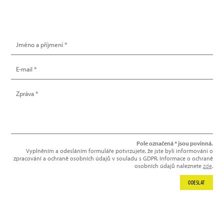
NAPIŠTE NÁM
Pole označená * jsou povinná.
Vyplněním a odesláním formuláře potvrzujete, že jste byli informováni o
zpracování a ochraně osobních údajů v souladu s GDPR. Informace o ochraně
osobních údajů naleznete
zde
.
ODESLAT
NEWSLETTER