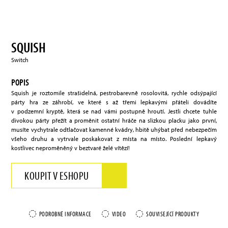
SQUISH
Switch
POPIS
Squish je roztomile strašidelná, pestrobarevně rosolovitá, rychle odsýpající
párty hra ze záhrobí, ve které s až třemi lepkavými přáteli dovádíte
v podzemní kryptě, která se nad vámi postupně hroutí. Jestli chcete tuhle
divokou párty přežít a proměnit ostatní hráče na slizkou placku jako první,
musíte vychytrale odtlačovat kamenné kvádry, hbitě uhýbat před nebezpečím
všeho druhu a vytrvale poskakovat z místa na místo. Poslední lepkavý
kostlivec neproměněný v beztvaré želé vítězí!
KOUPIT V ESHOPU
PODROBNÉ INFORMACE
VIDEO
SOUVISEJÍCÍ PRODUKTY