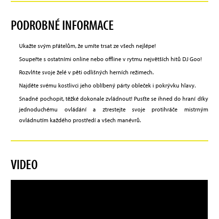
PODROBNÉ INFORMACE
Ukažte svým přátelům, že umíte trsat ze všech nejlépe!
Soupeřte s ostatními online nebo offline v rytmu největších hitů DJ Goo!
Rozvlňte svoje želé v pěti odlišných herních režimech.
Najděte svému kostlivci jeho oblíbený párty obleček i pokrývku hlavy.
Snadné pochopit, těžké dokonale zvládnout! Pusťte se ihned do hraní díky
jednoduchému ovládání a ztrestejte svoje protihráče mistrným
ovládnutím každého prostředí a všech manévrů.
VIDEO