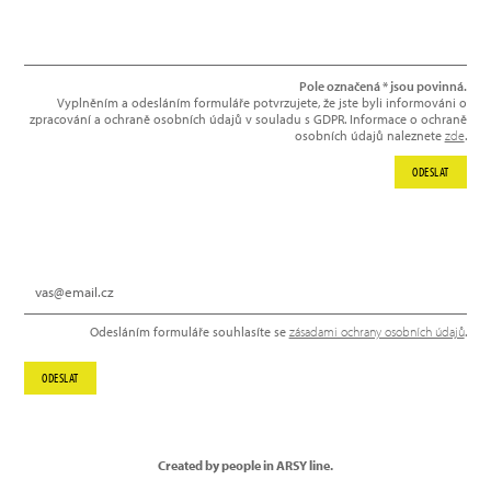
Pole označená * jsou povinná.
Vyplněním a odesláním formuláře potvrzujete, že jste byli informováni o
zpracování a ochraně osobních údajů v souladu s GDPR. Informace o ochraně
osobních údajů naleznete
zde
.
ODESLAT
NEWSLETTER
Odesláním formuláře souhlasíte se
zásadami ochrany osobních údajů
.
ODESLAT
Created by people in ARSY line.