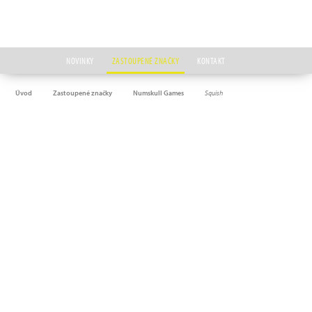
NOVINKY
ZASTOUPENÉ ZNAČKY
KONTAKT
Úvod
Zastoupené značky
Numskull Games
Squish