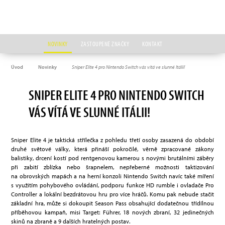
NOVINKY
ZASTOUPENÉ ZNAČKY
KONTAKT
Úvod
Novinky
Sniper Elite 4 pro Nintendo Switch vás vítá ve slunné Itálii!
SNIPER ELITE 4 PRO NINTENDO SWITCH
VÁS VÍTÁ VE SLUNNÉ ITÁLII!
Sniper Elite 4 je taktická střílečka z pohledu třetí osoby zasazená do období
druhé světové války, která přináší pokročilé, věrně zpracované zákony
balistiky, drcení kostí pod rentgenovou kamerou s novými brutálními záběry
při zabití zblízka nebo šrapnelem, nepřeberné možnosti taktizování
na obrovských mapách a na herní konzoli Nintendo Switch navíc také míření
s využitím pohybového ovládání, podporu funkce HD rumble i ovladače Pro
Controller a lokální bezdrátovou hru pro více hráčů. Komu pak nebude stačit
základní hra, může si dokoupit Season Pass obsahující dodatečnou třídílnou
příběhovou kampaň, misi Target: Führer, 18 nových zbraní, 32 jedinečných
skinů na zbraně a 9 dalších hratelných postav.