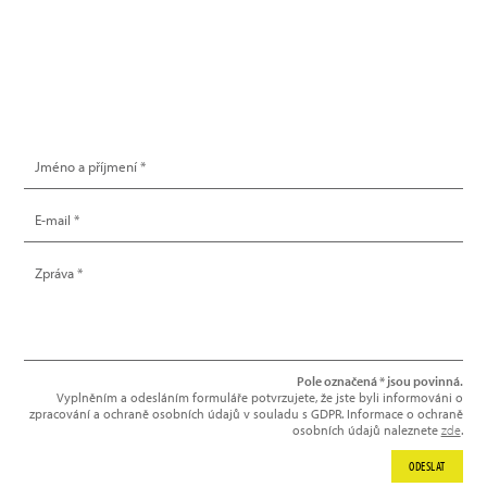
info@hype.cz
NAPIŠTE NÁM
Pole označená * jsou povinná.
Vyplněním a odesláním formuláře potvrzujete, že jste byli informováni o
zpracování a ochraně osobních údajů v souladu s GDPR. Informace o ochraně
osobních údajů naleznete
zde
.
ODESLAT