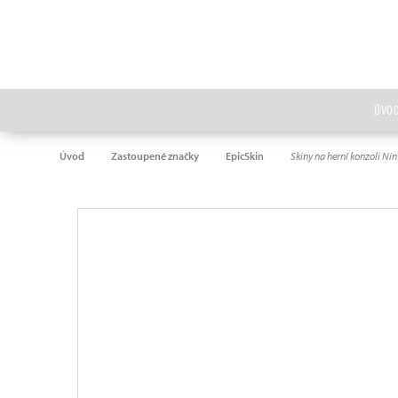
ÚVO
Úvod
Zastoupené značky
EpicSkin
Skiny na herní konzoli Ni