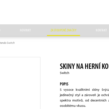
D
NOVINKY
ZASTOUPENÉ ZNAČKY
KONTAKT
ntendo Switch
SKINY NA HERNÍ K
Switch
POPIS
S vysoce kvalitními skiny švý
jedinečný styl a zároveň je ochr
spektra motivů, od decentních 
osobitému vkusu.