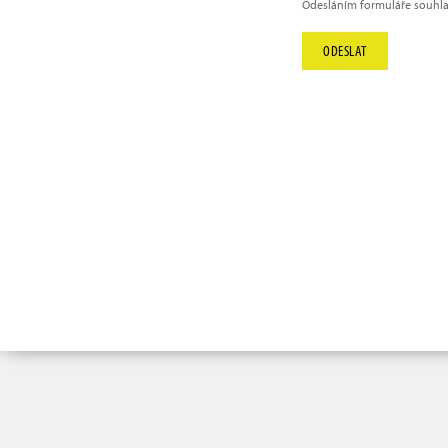
Odesláním formuláře souhla
info@hype.cz
ODESLAT