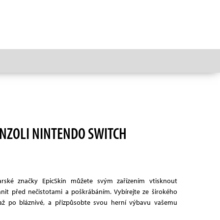
ONZOLI NINTENDO SWITCH
carské značky EpicSkin můžete svým zařízením vtisknout
ánit před nečistotami a poškrábáním. Vybírejte ze širokého
až po bláznivé, a přizpůsobte svou herní výbavu vašemu