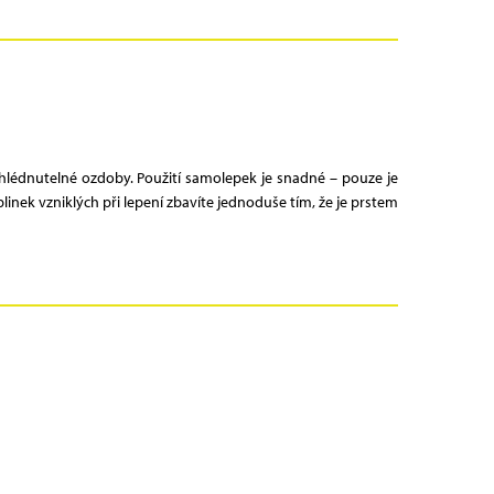
hlédnutelné ozdoby. Použití samolepek je snadné – pouze je
ek vzniklých při lepení zbavíte jednoduše tím, že je prstem