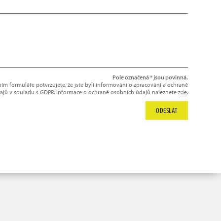
Pole označená * jsou povinná.
m formuláře potvrzujete, že jste byli informováni o zpracování a ochraně
ajů v souladu s GDPR. Informace o ochraně osobních údajů naleznete
zde
.
ODESLAT