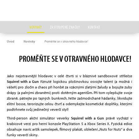
NOVINKY
ZASTOUPENÉ ZNAČKY
KONTAKT
Úvod
Novinky
Proměňte se v otravného hlodavce!
PROMĚŇTE SE V OTRAVNÉHO HLODAVCE!
Jako nejotravnější hlodavec v celé čtvrti si v bláznivé sandboxové střílečce
Squirrel with a Gun
říznuté logickou plošinovkou osvojte talent (a možná i
vášeň) pro zločin a chaos při honbě za vzácnými zlatými žaludy a bojujte zuby
drápy (a palnými zbraněmi) proti dotěrným agentům. Při tom vylepšujte svoje
zbraně, pátrejte po tajných bunkrech, řešte zašmodrchané hádanky, likvidujte
elitní bosse, terorizujte celou čtvrť a odemykejte kosmetické doplňky, kterými
podtrhnete svůj jedinečný veverčí styl!
Third-person akční simulátor veverky
Squirrel with a Gun
právě vychází v
krabicové verzi pro herní konzole PlayStation 5 a Xbox Series X. Fyzická edice
obsahuje navíc aršík samolepek, filmový plakát, oblečení „Nuts for Nuts“ a dva
funky veverčí skiny.