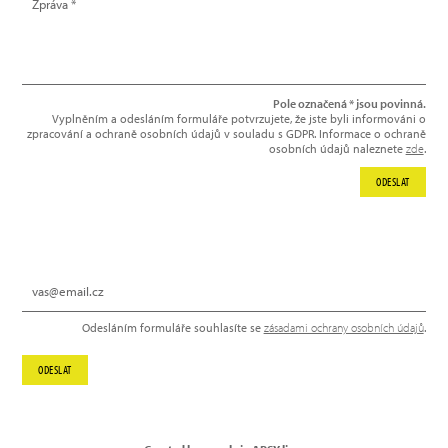
Pole označená * jsou povinná.
Vyplněním a odesláním formuláře potvrzujete, že jste byli informováni o
zpracování a ochraně osobních údajů v souladu s GDPR. Informace o ochraně
osobních údajů naleznete
zde
.
ODESLAT
NEWSLETTER
Odesláním formuláře souhlasíte se
zásadami ochrany osobních údajů
.
ODESLAT