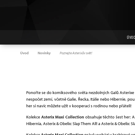
ÚVO
Úvod
Novinky
Poznejte Asterixův svět!
Ponořte se do komiksového světa nezdolných Galů Asterixe a
nespočet zemí, včetně Galie, Řecka, Itálie nebo Hibernie, po
her si navíc můžete užít v kooperaci s rodinou nebo přáteli!
Kolekce
Asterix Maxi Collection
obsahuje těchto šest her: As
Hibernia, Asterix & Obelix: Slap Them All! a Asterix & Obelix: Sl
Kolekce
Asterix Maxi Collection
právě vychází v krabicové ver