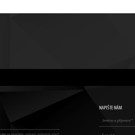
NAPIŠTE NÁM
síte se
zásadami ochrany osobních údajů
.