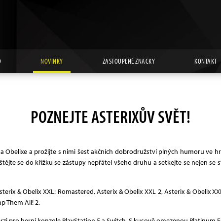
D
NOVINKY
ZASTOUPENÉ ZNAČKY
KONTAKT
POZNEJTE ASTERIXŮV SVĚT!
 Obelixe a prožijte s nimi šest akčních dobrodružství plných humoru ve hrá
uštějte se do křížku se zástupy nepřátel všeho druhu a setkejte se nejen se
terix & Obelix XXL: Romastered, Asterix & Obelix XXL 2, Asterix & Obelix X
ap Them All! 2.
zi pro herní konzole PlayStation 5 a Switch. S kusově omezenou Platinum Edit