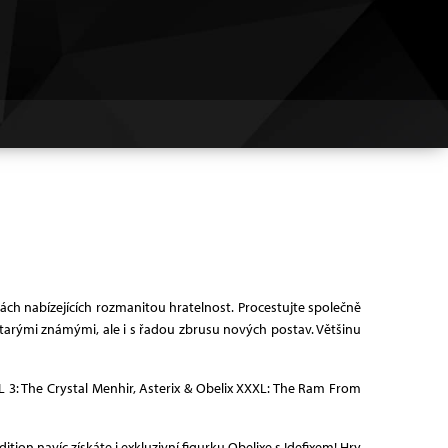
ch nabízejících rozmanitou hratelnost. Procestujte společně
 starými známými, ale i s řadou zbrusu nových postav. Většinu
XL 3: The Crystal Menhir, Asterix & Obelix XXXL: The Ram From
ion navíc získáte i exkluzivní figurku Obelixe s Idefixem! Hry