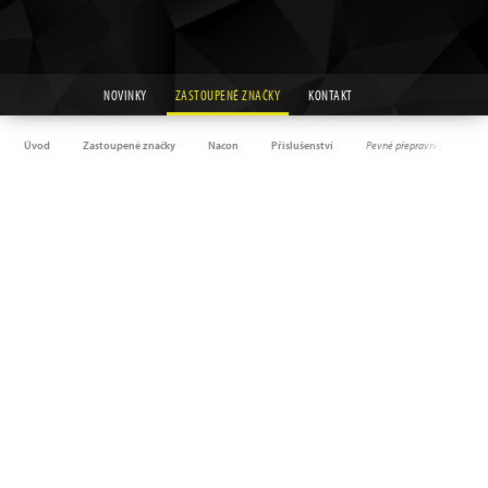
NOVINKY
ZASTOUPENÉ ZNAČKY
KONTAKT
Úvod
Zastoupené značky
Nacon
Příslušenství
Pevné přepravní pouzdro