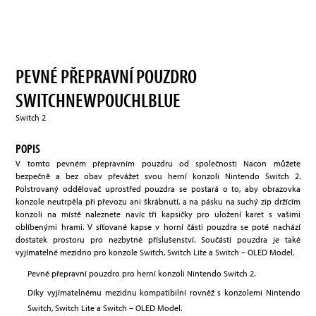
PEVNÉ PŘEPRAVNÍ POUZDRO
SWITCHNEWPOUCHLBLUE
Switch 2
POPIS
V tomto pevném přepravním pouzdru od společnosti Nacon můžete
bezpečně a bez obav převážet svou herní konzoli Nintendo Switch 2.
Polstrovaný oddělovač uprostřed pouzdra se postará o to, aby obrazovka
konzole neutrpěla při převozu ani škrábnutí, a na pásku na suchý zip držícím
konzoli na místě naleznete navíc tři kapsičky pro uložení karet s vašimi
oblíbenými hrami. V síťované kapse v horní části pouzdra se poté nachází
dostatek prostoru pro nezbytné příslušenství. Součástí pouzdra je také
vyjímatelné mezidno pro konzole Switch, Switch Lite a Switch – OLED Model.
Pevné přepravní pouzdro pro herní konzoli Nintendo Switch 2.
Díky vyjímatelnému mezidnu kompatibilní rovněž s konzolemi Nintendo
Switch, Switch Lite a Switch – OLED Model.