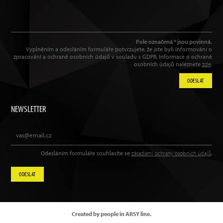
Pole označená * jsou povinná.
Vyplněním a odesláním formuláře potvrzujete, že jste byli informováni o
zpracování a ochraně osobních údajů v souladu s GDPR. Informace o ochraně
osobních údajů naleznete
zde
.
ODESLAT
NEWSLETTER
Odesláním formuláře souhlasíte se
zásadami ochrany osobních údajů
.
ODESLAT
Created by people in ARSY line.