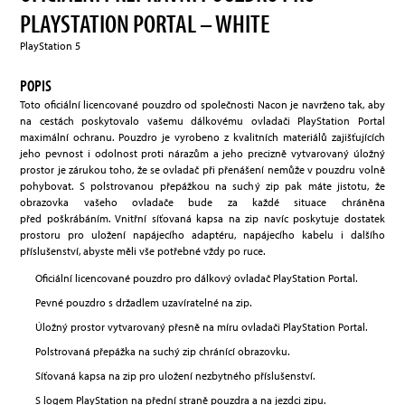
PLAYSTATION PORTAL – WHITE
PlayStation 5
POPIS
Toto oficiální licencované pouzdro od společnosti Nacon je navrženo tak, aby
na cestách poskytovalo vašemu dálkovému ovladači PlayStation Portal
maximální ochranu. Pouzdro je vyrobeno z kvalitních materiálů zajišťujících
jeho pevnost i odolnost proti nárazům a jeho precizně vytvarovaný úložný
prostor je zárukou toho, že se ovladač při přenášení nemůže v pouzdru volně
pohybovat. S polstrovanou přepážkou na suchý zip pak máte jistotu, že
obrazovka vašeho ovladače bude za každé situace chráněna
před poškrábáním. Vnitřní síťovaná kapsa na zip navíc poskytuje dostatek
prostoru pro uložení napájecího adaptéru, napájecího kabelu i dalšího
příslušenství, abyste měli vše potřebné vždy po ruce.
Oficiální licencované pouzdro pro dálkový ovladač PlayStation Portal.
Pevné pouzdro s držadlem uzavíratelné na zip.
Úložný prostor vytvarovaný přesně na míru ovladači PlayStation Portal.
Polstrovaná přepážka na suchý zip chránící obrazovku.
Síťovaná kapsa na zip pro uložení nezbytného příslušenství.
S logem PlayStation na přední straně pouzdra a na jezdci zipu.