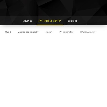
NOVINKY
ZASTOUPENÉ ZNAČKY
KONTAKT
Úvod
Zastoupené značky
Nacon
Příslušenství
Oficiální přepravní pouzdro