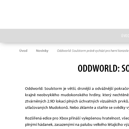
ÚVO
Úvod
Novinky
Oddworld: Soulstorm právě vychází pro herní konzole
ODDWORLD: SO
Oddworld: Soulstorm je větší, drsnější a odvážnější pokračo
krajně neobvyklého mudokonského hrdiny, který nechtěně 
ztvárněných 2.9D lokací plných úchvatných vizuálních prvků. 
utlačovaných Mudokonů. Nebo zklamte a staňte se svědky vy
Rozšířená edice pro Xbox přináší vylepšenou hratelnost, vš
plnými hádanek, zasazenými na palubu velkého létajícího vý