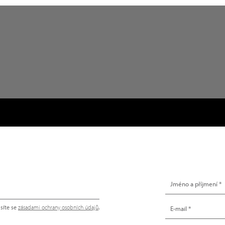
NAPIŠTE NÁM
síte se
zásadami ochrany osobních údajů
.