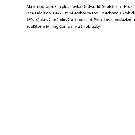
Akční dobrodružná plošinovka Oddworld: Soulstorm - Rozšířená
One Oddition s exkluzivní embosovanou plechovou krabičkou
160stránkový prémiový artbook od Pix'n Love, exkluzivn
SoulStorm Mining Company a tři obrázky.