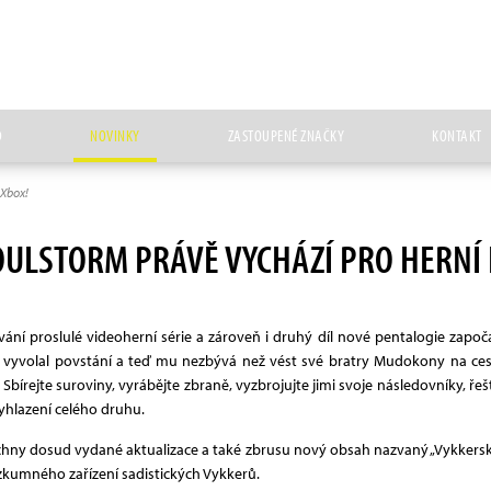
D
NOVINKY
ZASTOUPENÉ ZNAČKY
KONTAKT
 Xbox!
ULSTORM PRÁVĚ VYCHÁZÍ PRO HERNÍ 
vání proslulé videoherní série a zároveň i druhý díl nové pentalogie zapo
vyvolal povstání a teď mu nezbývá než vést své bratry Mudokony na ces
Sbírejte suroviny, vyrábějte zbraně, vyzbrojujte jimi svoje následovníky, 
hlazení celého druhu.
echny dosud vydané aktualizace a také zbrusu nový obsah nazvaný „Vykkers
zkumného zařízení sadistických Vykkerů.