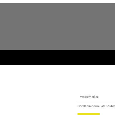
NEWSLETTER
Odesláním formuláře souhla
info@hype.cz