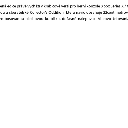
 edice právě vychází v krabicové verzi pro herní konzole Xbox Series X / Xb
 a sběratelské Collector’s Oddition, která navíc obsahuje 22centimetro
í embosovanou plechovou krabičku, dočasné nalepovací Abeovo tetování,