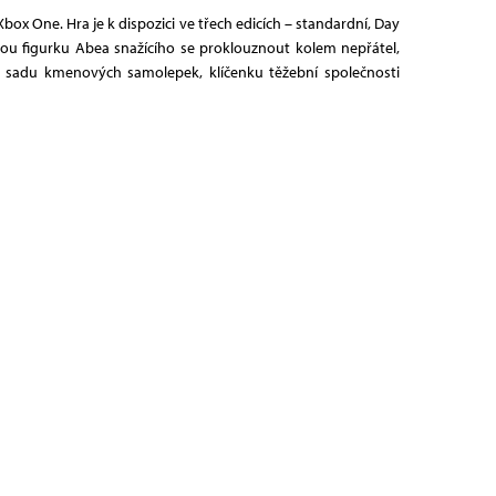
ox One. Hra je k dispozici ve třech edicích – standardní, Day
vou figurku Abea snažícího se proklouznout kolem nepřátel,
 sadu kmenových samolepek, klíčenku těžební společnosti