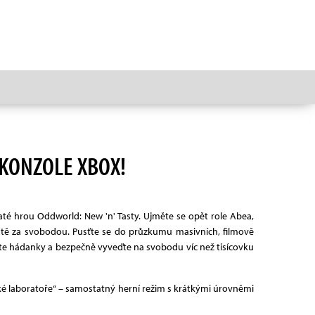
KONZOLE XBOX!
čaté hrou Oddworld: New 'n' Tasty. Ujměte se opět role Abea,
tě za svobodou. Pusťte se do průzkumu masivních, filmově
řešte hádanky a bezpečně vyveďte na svobodu víc než tisícovku
ké laboratoře“ – samostatný herní režim s krátkými úrovněmi