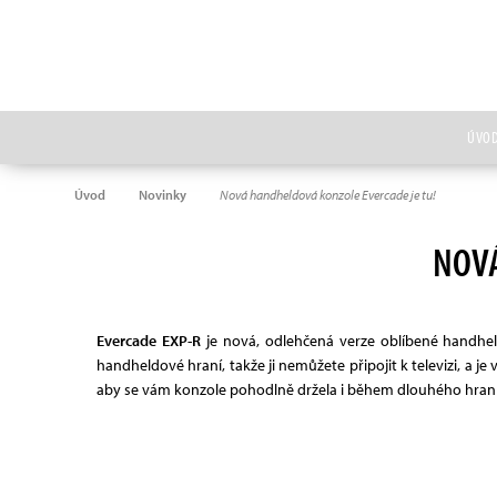
ÚVO
Úvod
Novinky
Nová handheldová konzole Evercade je tu!
NOVÁ
Evercade EXP-R
je nová, odlehčená verze oblíbené handhel
handheldové hraní, takže ji nemůžete připojit k televizi, a 
aby se vám konzole pohodlně držela i během dlouhého hraní