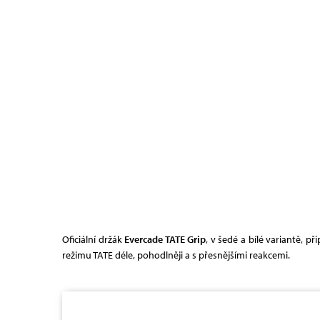
Oficiální držák
Evercade TATE Grip
, v šedé a bílé variantě, 
režimu TATE déle, pohodlněji a s přesnějšími reakcemi.