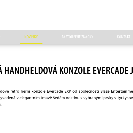
D
NOVINKY
ZASTOUPENÉ ZNAČKY
KONTAKT
 HANDHELDOVÁ KONZOLE EVERCADE J
dové retro herní konzole Evercade EXP od společnosti Blaze Entertainm
je vyvedená v elegantním tmavě šedém odstínu s vybranými prvky v tyrkysové 
.