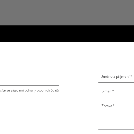
NAPIŠTE NÁM
síte se
zásadami ochrany osobních údajů
.