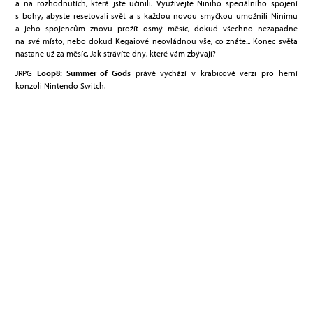
a na rozhodnutích, která jste učinili. Využívejte Niniho speciálního spojení
s bohy, abyste resetovali svět a s každou novou smyčkou umožnili Ninimu
a jeho spojencům znovu prožít osmý měsíc, dokud všechno nezapadne
na své místo, nebo dokud Kegaiové neovládnou vše, co znáte... Konec světa
nastane už za měsíc. Jak strávíte dny, které vám zbývají?
JRPG
Loop8: Summer of Gods
právě vychází v krabicové verzi pro herní
konzoli Nintendo Switch.