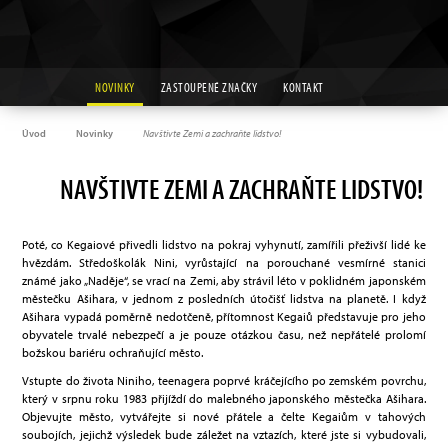
NOVINKY
ZASTOUPENÉ ZNAČKY
KONTAKT
Úvod
Novinky
Navštivte Zemi a zachraňte lidstvo!
NAVŠTIVTE ZEMI A ZACHRAŇTE LIDSTVO!
Poté, co Kegaiové přivedli lidstvo na pokraj vyhynutí, zamířili přeživší lidé ke
hvězdám. Středoškolák Nini, vyrůstající na porouchané vesmírné stanici
známé jako „Naděje“, se vrací na Zemi, aby strávil léto v poklidném japonském
městečku Ašihara, v jednom z posledních útočišť lidstva na planetě. I když
Ašihara vypadá poměrně nedotčeně, přítomnost Kegaiů představuje pro jeho
obyvatele trvalé nebezpečí a je pouze otázkou času, než nepřátelé prolomí
božskou bariéru ochraňující město.
Vstupte do života Niniho, teenagera poprvé kráčejícího po zemském povrchu,
který v srpnu roku 1983 přijíždí do malebného japonského městečka Ašihara.
Objevujte město, vytvářejte si nové přátele a čelte Kegaiům v tahových
soubojích, jejichž výsledek bude záležet na vztazích, které jste si vybudovali,