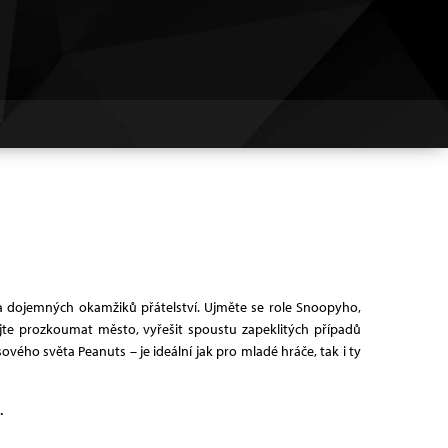
 dojemných okamžiků přátelství. Ujměte se role Snoopyho,
ejte prozkoumat město, vyřešit spoustu zapeklitých případů
vého světa Peanuts – je ideální jak pro mladé hráče, tak i ty
.