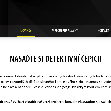
D
NOVINKY
ZASTOUPENÉ ZNAČKY
KONTAKT
NASAĎTE SI DETEKTIVNÍ ČEPICI!
ouzelném dobrodružství, plném nečekaných záhad, zamotaných hádanek a
é party roztomilých dětí ze slavného komiksového stripu Peanuts se vyd
lné akce a hádanek – veselé, vtipné a oplývající klasickým kouzlem komikso
 právě vychází v krabicové verzi pro herní konzole PlayStation 5 a Switch