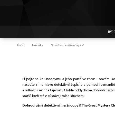
ÚVO
Úvod
Novinky
Nasaďte si detektivní čepici!
Připojte se ke Snoopymu a jeho partě ve zbrusu novém, k
nasaďte si na hlavu detektivní čepici a s pomocí rozmanit
a odhalit všechna tajemství! Tohle oddychové dobrodružství p
starší, kteří stále zůstávají mladí duchem!
Dobrodružná detektivní hra Snoopy & The Great Mystery Club