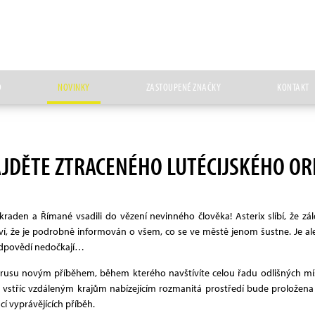
D
NOVINKY
ZASTOUPENÉ ZNAČKY
KONTAKT
JDĚTE ZTRACENÉHO LUTÉCIJSKÉHO OR
ukraden a Římané vsadili do vězení nevinného člověka! Asterix slíbí, že z
ví, že je podrobně informován o všem, co se ve městě jenom šustne. Je ale 
odpovědí nedočkají…
e zbrusu novým příběhem, během kterého navštívíte celou řadu odlišných 
 vstříc vzdáleným krajům nabízejícím rozmanitá prostředí bude proložena 
í vyprávějících příběh.