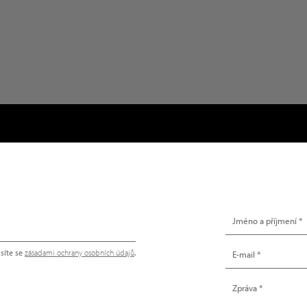
NAPIŠTE NÁM
síte se
zásadami ochrany osobních údajů
.