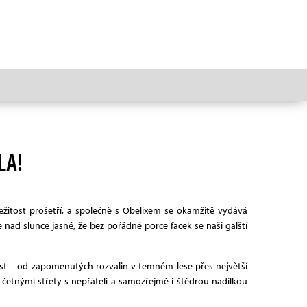
LA!
áležitost prošetří, a společně s Obelixem se okamžitě vydává
nad slunce jasné, že bez pořádné porce facek se naši galští
míst – od zapomenutých rozvalin v temném lese přes největší
četnými střety s nepřáteli a samozřejmě i štědrou nadílkou