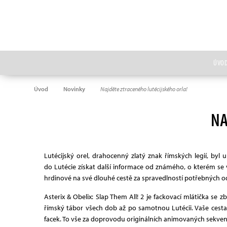
ÚVO
Úvod
Novinky
Najděte ztraceného lutécijského orla!
NA
Lutécijský orel, drahocenný zlatý znak římských legií, byl 
do Lutécie získat další informace od známého, o kterém se 
hrdinové na své dlouhé cestě za spravedlností potřebných 
Asterix & Obelix: Slap Them All! 2 je fackovací mlátička s
římský tábor všech dob až po samotnou Lutécii. Vaše cesta
facek. To vše za doprovodu originálních animovaných sekvenc