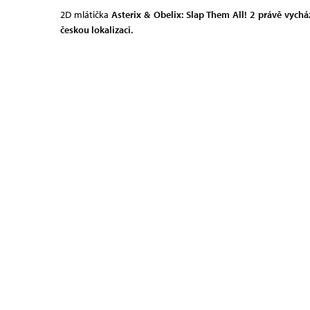
2D mlátička
Asterix & Obelix: Slap Them All! 2 právě vychá
českou lokalizaci.