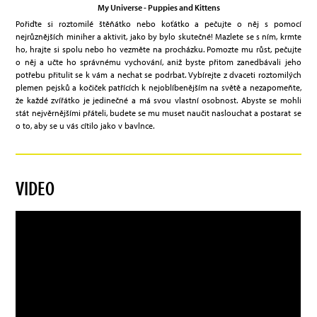
My Universe - Puppies and Kittens
Pořiďte si roztomilé štěňátko nebo koťátko a pečujte o něj s pomocí
nejrůznějších miniher a aktivit, jako by bylo skutečné! Mazlete se s ním, krmte
ho, hrajte si spolu nebo ho vezměte na procházku. Pomozte mu růst, pečujte
o něj a učte ho správnému vychování, aniž byste přitom zanedbávali jeho
potřebu přitulit se k vám a nechat se podrbat. Vybírejte z dvaceti roztomilých
plemen pejsků a kočiček patřících k nejoblíbenějším na světě a nezapomeňte,
že každé zvířátko je jedinečné a má svou vlastní osobnost. Abyste se mohli
stát nejvěrnějšími přáteli, budete se mu muset naučit naslouchat a postarat se
o to, aby se u vás cítilo jako v bavlnce.
VIDEO