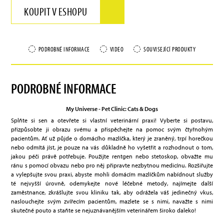
KOUPIT V ESHOPU
PODROBNÉ INFORMACE
VIDEO
SOUVISEJÍCÍ PRODUKTY
PODROBNÉ INFORMACE
My Universe - Pet Clinic: Cats & Dogs
Splňte si sen a otevřete si vlastní veterinární praxi! Vyberte si postavu,
přizpůsobte ji obrazu svému a přispěchejte na pomoc svým čtyřnohým
pacientům. Ať už půjde o domácího mazlíčka, který je zraněný, trpí horečkou
nebo odmítá jíst, je pouze na vás důkladně ho vyšetřit a rozhodnout o tom,
jakou péči právě potřebuje. Použijte rentgen nebo stetoskop, obvažte mu
ránu s pomocí obvazu nebo pro něj připravte nezbytnou medicínu. Rozšiřujte
a vylepšujte svou praxi, abyste mohli domácím mazlíčkům nabídnout služby
té nejvyšší úrovně, odemykejte nové léčebné metody, najímejte další
zaměstnance, zkrášlujte svou kliniku tak, aby odrážela váš jedinečný vkus,
naslouchejte svým zvířecím pacientům, mazlete se s nimi, navažte s nimi
skutečné pouto a staňte se nejuznávanějším veterinářem široko daleko!