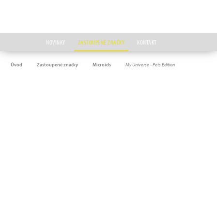
NOVINKY
ZASTOUPENÉ ZNAČKY
KONTAKT
Úvod
Zastoupené značky
Microids
My Universe - Pets Edition