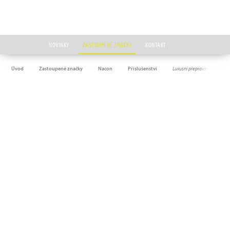
NOVINKY
ZASTOUPENÉ ZNAČKY
KONTAKT
Úvod
Zastoupené značky
Nacon
Příslušenství
Luxusní přepravní pouzdro 