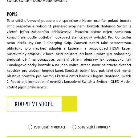
Switch, Switch – OLED Model, Switch 2
POPIS
Toto větší přepravní pouzdro od společnosti Nacon oceníte, pokud budete
chtít bezpečně a pohodlně přenášet svoji herní konzoli Nintendo Switch 2
včetně jejího základního příslušenství. Pouzdro pojme nejen samotnou
konzoli, ale podle potřeby i dokovací stanici, nový ovladač Pro Controller
nebo držák Joy-Con 2 Charging Grip. Zároveň nabízí také samostatnou
přihrádku pro napájecí adaptér s kabelem a propojovací HDMI kabel.
Nastavitelný stojánek v horní části pouzdra, při hraní umožňující pohodlněji
sledovat dění na obrazovce, ochrání během přepravy jak obrazovku, tak
i analogové páčky konzole a na jeho vnitřní straně navíc naleznete dvanáct
kapsiček pro uložení herních karet. Součástí balení jsou pak také dvě menší
plastová pouzdra pro microSD karty a čisticí hadřík s logem Nintendo Switch
2. Pouzdro je kompatibilní rovněž s konzolemi Switch a Switch – OLED Model,
včetně jejich příslušenství.
KOUPIT V ESHOPU
PODROBNÉ INFORMACE
SOUVISEJÍCÍ PRODUKTY