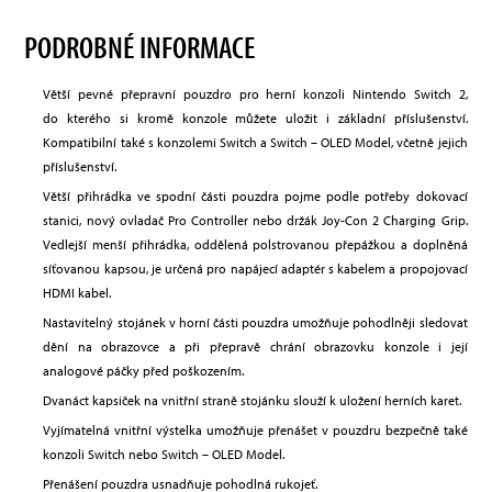
PODROBNÉ INFORMACE
Větší pevné přepravní pouzdro pro herní konzoli Nintendo Switch 2,
do kterého si kromě konzole můžete uložit i základní příslušenství.
Kompatibilní také s konzolemi Switch a Switch – OLED Model, včetně jejich
příslušenství.
Větší přihrádka ve spodní části pouzdra pojme podle potřeby dokovací
stanici, nový ovladač Pro Controller nebo držák Joy-Con 2 Charging Grip.
Vedlejší menší přihrádka, oddělená polstrovanou přepážkou a doplněná
síťovanou kapsou, je určená pro napájecí adaptér s kabelem a propojovací
HDMI kabel.
Nastavitelný stojánek v horní části pouzdra umožňuje pohodlněji sledovat
dění na obrazovce a při přepravě chrání obrazovku konzole i její
analogové páčky před poškozením.
Dvanáct kapsiček na vnitřní straně stojánku slouží k uložení herních karet.
Vyjímatelná vnitřní výstelka umožňuje přenášet v pouzdru bezpečně také
konzoli Switch nebo Switch – OLED Model.
Přenášení pouzdra usnadňuje pohodlná rukojeť.