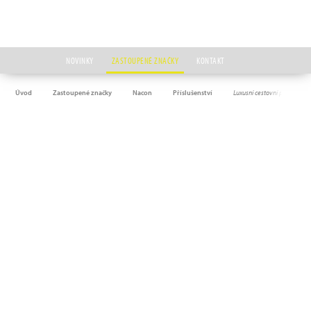
NOVINKY
ZASTOUPENÉ ZNAČKY
KONTAKT
Úvod
Zastoupené značky
Nacon
Příslušenství
Luxusní cestovní pouzdro 