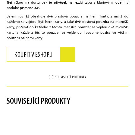
Třešničkou na dortu pak je přívěsek na jezdci zipu s Mariovým logem v
podobě písmene „M“.
Balení rovněž obsahuje dvě plastová pouzdra na herní karty, z nichž do
každého se vejdou čtyři herní karty, a také dvě plastová pouzdra na microSD
karty, přičemž do každého z těchto menších pouzder se vejdou dvě microSD
karty a každé z těchto pouzder se vejde do libovolné pozice ve větším
pouzdru na herní karty.
KOUPIT V ESHOPU
SOUVISEJÍCÍ PRODUKTY
SOUVISEJÍCÍ PRODUKTY