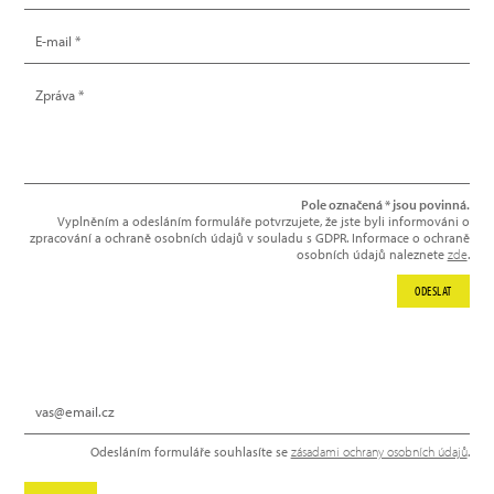
Pole označená * jsou povinná.
Vyplněním a odesláním formuláře potvrzujete, že jste byli informováni o
zpracování a ochraně osobních údajů v souladu s GDPR. Informace o ochraně
osobních údajů naleznete
zde
.
ODESLAT
NEWSLETTER
Odesláním formuláře souhlasíte se
zásadami ochrany osobních údajů
.