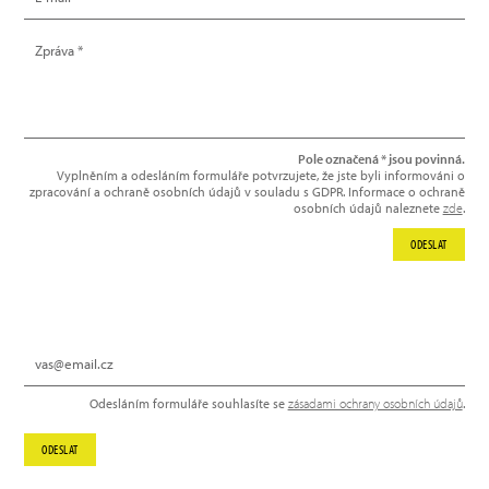
Pole označená * jsou povinná.
Vyplněním a odesláním formuláře potvrzujete, že jste byli informováni o
zpracování a ochraně osobních údajů v souladu s GDPR. Informace o ochraně
osobních údajů naleznete
zde
.
ODESLAT
NEWSLETTER
Odesláním formuláře souhlasíte se
zásadami ochrany osobních údajů
.
ODESLAT