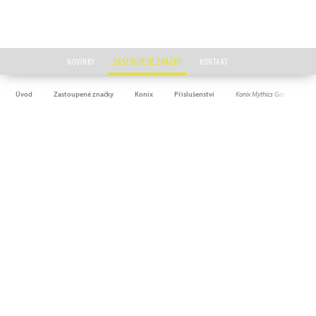
NOVINKY
ZASTOUPENÉ ZNAČKY
KONTAKT
Úvod
Zastoupené značky
Konix
Příslušenství
Konix Mythics Gamer Pack pr