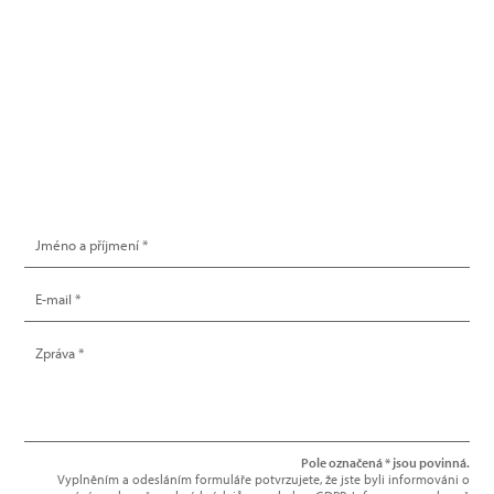
info@hype.cz
NAPIŠTE NÁM
Pole označená * jsou povinná.
Vyplněním a odesláním formuláře potvrzujete, že jste byli informováni o