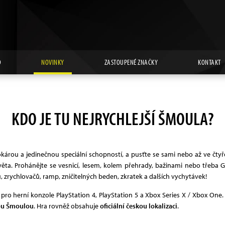
D
NOVINKY
ZASTOUPENÉ ZNAČKY
KONTAKT
KDO JE TU NEJRYCHLEJŠÍ ŠMOULA?
okárou a jedinečnou speciální schopností, a pusťte se sami nebo až ve čt
věta. Prohánějte se vesnicí, lesem, kolem přehrady, bažinami nebo tře
 zrychlovačů, ramp, zničitelných beden, zkratek a dalších vychytávek!
pro herní konzole PlayStation 4, PlayStation 5 a Xbox Series X / Xbox One.
kou Šmoulou
. Hra rovněž obsahuje
oficiální českou lokalizaci
.