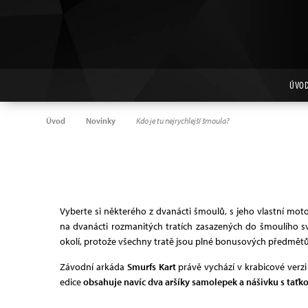
ÚVO
Úvod
Novinky
Kdo je tu nejrychlejší šmoula?
Vyberte si některého z dvanácti šmoulů, s jeho vlastní mot
na dvanácti rozmanitých tratích zasazených do šmoulího s
okolí, protože všechny tratě jsou plné bonusových předmětů,
Závodní arkáda
Smurfs Kart
právě vychází v krabicové verzi 
edice
obsahuje navíc dva aršíky samolepek a nášivku s tať