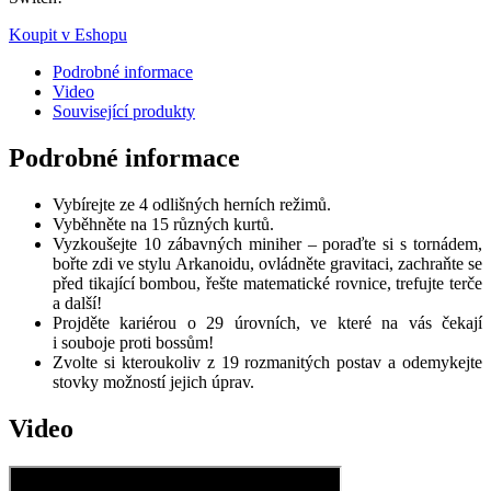
Koupit v Eshopu
Podrobné informace
Video
Související produkty
Podrobné informace
Vybírejte ze 4 odlišných herních režimů.
Vyběhněte na 15 různých kurtů.
Vyzkoušejte 10 zábavných miniher – poraďte si s tornádem,
bořte zdi ve stylu Arkanoidu, ovládněte gravitaci, zachraňte se
před tikající bombou, řešte matematické rovnice, trefujte terče
a další!
Projděte kariérou o 29 úrovních, ve které na vás čekají
i souboje proti bossům!
Zvolte si kteroukoliv z 19 rozmanitých postav a odemykejte
stovky možností jejich úprav.
Video