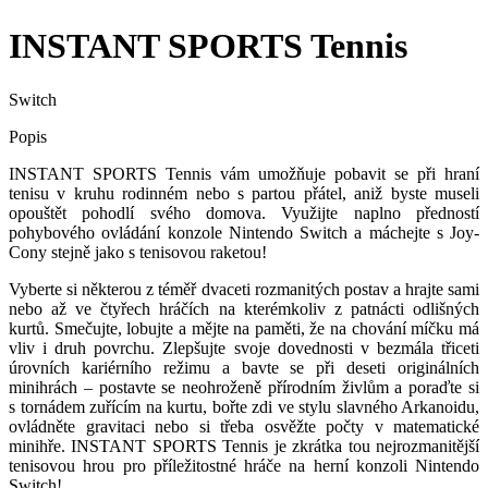
INSTANT SPORTS Tennis
Switch
Popis
INSTANT SPORTS Tennis vám umožňuje pobavit se při hraní
tenisu v kruhu rodinném nebo s partou přátel, aniž byste museli
opouštět pohodlí svého domova. Využijte naplno předností
pohybového ovládání konzole Nintendo Switch a máchejte s Joy-
Cony stejně jako s tenisovou raketou!
Vyberte si některou z téměř dvaceti rozmanitých postav a hrajte sami
nebo až ve čtyřech hráčích na kterémkoliv z patnácti odlišných
kurtů. Smečujte, lobujte a mějte na paměti, že na chování míčku má
vliv i druh povrchu. Zlepšujte svoje dovednosti v bezmála třiceti
úrovních kariérního režimu a bavte se při deseti originálních
minihrách – postavte se neohroženě přírodním živlům a poraďte si
s tornádem zuřícím na kurtu, bořte zdi ve stylu slavného Arkanoidu,
ovládněte gravitaci nebo si třeba osvěžte počty v matematické
minihře. INSTANT SPORTS Tennis je zkrátka tou nejrozmanitější
tenisovou hrou pro příležitostné hráče na herní konzoli Nintendo
Switch!