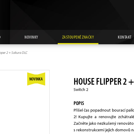
D
NOVINKY
ZASTOUPENÉ ZNAČKY
KONTAKT
pper 2 + Sakura DLC
HOUSE FLIPPER 2 +
NOVINKA
Switch 2
POPIS
Přišel čas popadnout bourací palic
2! Kupujte a renovujte zchátr
Začněte jako nezkušený renovát
s rekonstrukcemi jejich domovů na