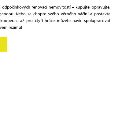
 u odpočinkových renovací nemovitostí – kupujte, opravujte,
legendou. Nebo se chopte svého věrného náčiní a postavte
 kooperaci až pro čtyři hráče můžete navíc spolupracovat
ovém režimu!