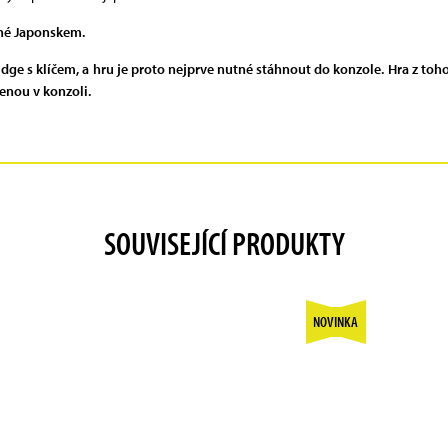
ané Japonskem.
idge s klíčem, a hru je proto nejprve nutné stáhnout do konzole. Hra z to
ženou v konzoli.
SOUVISEJÍCÍ PRODUKTY
NOVINKA