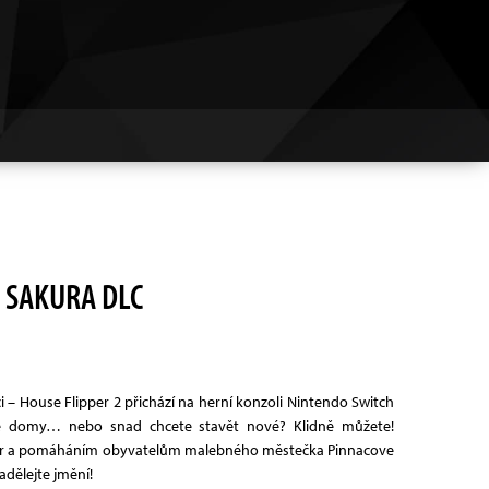
 SAKURA DLC
i – House Flipper 2 přichází na herní konzoli Nintendo Switch
alé domy… nebo snad chcete stavět nové? Klidně můžete!
or a pomáháním obyvatelům malebného městečka Pinnacove
dělejte jmění!