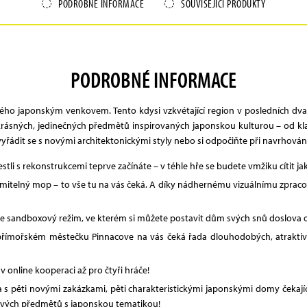
PODROBNÉ INFORMACE
SOUVISEJÍCÍ PRODUKTY
PODROBNÉ INFORMACE
o japonským venkovem. Tento kdysi vzkvétající region v posledních dvaceti
rásných, jedinečných předmětů inspirovaných japonskou kulturou – od kla
vyřádit se s novými architektonickými styly nebo si odpočiňte při navrhová
jestli s rekonstrukcemi teprve začínáte – v téhle hře se budete vmžiku cítit j
zlomitelný mop – to vše tu na vás čeká. A díky nádhernému vizuálnímu zpr
e sandboxový režim, ve kterém si můžete postavit dům svých snů doslova 
ímořském městečku Pinnacove na vás čeká řada dlouhodobých, atraktivní
 online kooperaci až pro čtyři hráče!
 s pěti novými zakázkami, pěti charakteristickými japonskými domy čekajíc
nových předmětů s japonskou tematikou!