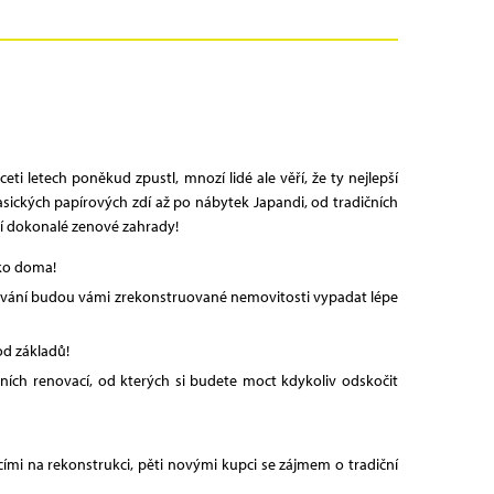
 letech poněkud zpustl, mnozí lidé ale věří, že ty nejlepší
sických papírových zdí až po nábytek Japandi, od tradičních
ní dokonalé zenové zahrady!
ako doma!
acování budou vámi zrekonstruované nemovitosti vypadat lépe
od základů!
ch renovací, od kterých si budete moct kdykoliv odskočit
ími na rekonstrukci, pěti novými kupci se zájmem o tradiční