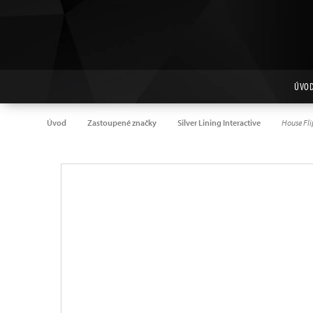
ÚVO
Úvod
Zastoupené značky
Silver Lining Interactive
House Fli