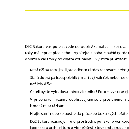
DLC Sakura vás poté zavede do údolí Akamatsu, inspirovanéh
roky má teprve před sebou. Vybírejte z bohaté nabídky přek
obrazů a keramiky po chytré koupelny… Využijte příležitost 
Nezáleží na tom, jestli jste odborníci přes renovace, nebo 
Stará dobrá palice, spolehlivý malířský váleček nebo ne
než kdy dřív!
Chtěli byste vybudovat něco vlastního? Potom vyzkoušejt
V příběhovém režimu odehrávajícím se v prosluněném př
k menším zakázkám!
Hrajte sami nebo se pusťte do práce po boku svých přátel v
DLC Sakura rozšiřuje hru o prostředí japonského venkova
japonskou architekturu a víc než šesti stovkami zbrusu 