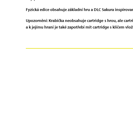
Fyzická edice obsahuje základní hru a DLC Sakura inspirov
Upozornění: Krabička neobsahuje cartridge s hrou, ale cartr
a k jejímu hraní je také zapotřebí mít cartridge s klíčem vlo