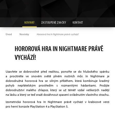
NOVINKY
ZASTOUPENÉ ZNAČKY
KONTAKT
Úvod
Novinky
Hororová hra In Nightmare právě vychází!
HOROROVÁ HRA IN NIGHTMARE PRÁVĚ
VYCHÁZÍ!
Uzavřete se dobrovolně před realitou, ponořte se do hlubokého spánku
a procitněte ve snovém světě plném nočních můr. In Nightmare je
dobrodružná hororová hra se silným příběhem, která kombinuje kradmý
pohyb nepřátelským prostředím s rozmanitými hádankami. Prožijte
dobrodružství malého chlapce, který se už téměř vzdal veškerých nadějí
na lásku a který se teď snaží dosáhnout spasení ovládnutím vlastního strachu.
Izometrická hororová hra In Nightmare právě vychází v krabicové verzi
pro herní konzole PlayStation 4 a PlayStation 5.