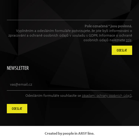
Pole označená * jsou povinná.
Vyplněním a odesláním formuláře potvrzujete, že jste byli informováni o
zpracování a ochraně osobních údajů v souladu s GDPR. Informace o ochraně
osobních údajů naleznete
zde
.
ODESLAT
NEWSLETTER
Odesláním formuláře souhlasíte se
zásadami ochrany osobních údajů
.
ODESLAT
Created by people in ARSY line.