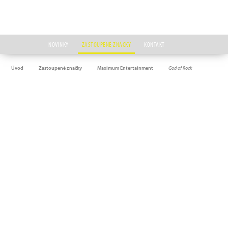
NOVINKY
ZASTOUPENÉ ZNAČKY
KONTAKT
Úvod
Zastoupené značky
Maximum Entertainment
God of Rock