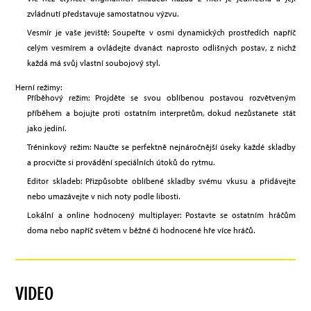
zvládnutí představuje samostatnou výzvu.
Vesmír je vaše jeviště: Soupeřte v osmi dynamických prostředích napříč
celým vesmírem a ovládejte dvanáct naprosto odlišných postav, z nichž
každá má svůj vlastní soubojový styl.
Herní režimy:
Příběhový režim: Projděte se svou oblíbenou postavou rozvětveným
příběhem a bojujte proti ostatním interpretům, dokud nezůstanete stát
jako jediní.
Tréninkový režim: Naučte se perfektně nejnáročnější úseky každé skladby
a procvičte si provádění speciálních útoků do rytmu.
Editor skladeb: Přizpůsobte oblíbené skladby svému vkusu a přidávejte
nebo umazávejte v nich noty podle libosti.
Lokální a online hodnocený multiplayer: Postavte se ostatním hráčům
doma nebo napříč světem v běžné či hodnocené hře více hráčů.
VIDEO