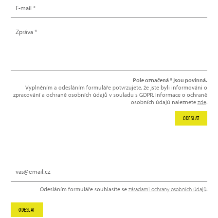
Pole označená * jsou povinná.
Vyplněním a odesláním formuláře potvrzujete, že jste byli informováni o
zpracování a ochraně osobních údajů v souladu s GDPR. Informace o ochraně
osobních údajů naleznete
zde
.
ODESLAT
NEWSLETTER
Odesláním formuláře souhlasíte se
zásadami ochrany osobních údajů
.
ODESLAT