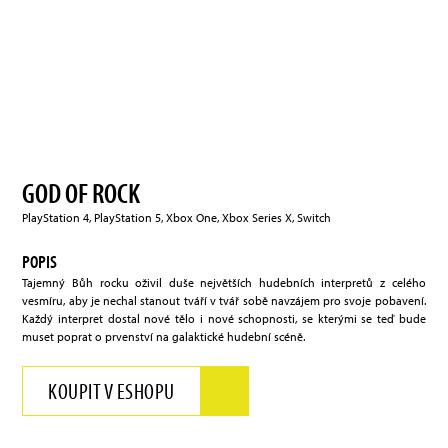
GOD OF ROCK
PlayStation 4, PlayStation 5, Xbox One, Xbox Series X, Switch
POPIS
Tajemný Bůh rocku oživil duše největších hudebních interpretů z celého
vesmíru, aby je nechal stanout tváří v tvář sobě navzájem pro svoje pobavení.
Každý interpret dostal nové tělo i nové schopnosti, se kterými se teď bude
muset poprat o prvenství na galaktické hudební scéně.
KOUPIT V ESHOPU