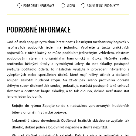
PODROBNÉ INFORMACE
VIDEO
SOUVISEJÍCÍ PRODUKTY
PODROBNÉ INFORMACE
God of Rock spojuje rytmickou hratelnost s klasickými mechanismy bojovek v
napínavých soubojích jeden na jednoho. Vybírejte z tuctu unikátních
bojovníků, z nichž každý se může pochlubit jedinečným vzhledem, vlastním
soubojovým stylem i originálními harmonickými útoky. Načněte svého
protivníka běžnými útoky a rytmickými údery do not skladby postupně
zvyšujte počítadlo úderů. To následně využijte k provedení některého z
vylepšených nebo speciálních útoků, které mají ničivý účinek a dočasně
soupeři zesložití hudební stopu. Na závěr pak svého protivníka dorazte
drtivým super útokem! Jak souboj pokračuje, narůstá postupně také celková
složitost a obtížnost hrající skladby, a to tak dlouho, dokud nezůstane stát
jenom jeden bojovník.
Bojujte do rytmu: Zapojte se do s nadsázkou zpracovaných hudebních
bitev v originální rytmické bojovce.
Nekonečný strop dovedností: Obtížnost hrajících skladeb se zvyšuje tak
dlouho, dokud jeden z bojovníků nepadne a druhý nezvítězí.
Víc než čtyřicet originálních skladeb: Každá z nich je jedinečná a její