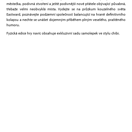
městečka, podivná stvoření a ještě podivnější nové přátele obývající půvabná,
třebaže velmi neobvyklá místa. Vydejte se na průzkum kouzelného světa
Eastward, poznávejte podzemní společnost balancující na hraně definitivního
kolapsu a nechte se unášet dojemným příběhem plným veselého, praštěného
humoru.
Fyzická edice hry navíc obsahuje exkluzivní sadu samolepek ve stylu chibi.