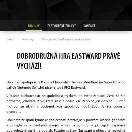
NOVINKY
ZASTOUPENÉ ZNAČKY
KONTAKT
Úvod
Novinky
Dobrodružná hra Eastward právě vychází!
DOBRODRUŽNÁ HRA EASTWARD PRÁVĚ
VYCHÁZÍ!
Díky naší spolupráci s Pixpil a Chucklefish Games přinášíme na český trh a do
vašich Nintendo Switchů pixel-artové RPG
Eastward
.
V blízké budoucnosti se společnost tryskem řítí vstříc záhubě. Zemí se šíří
neznámá, jedovatá látka, která zničí a pozře vše, čeho se jen dotkne. Ti, kteří
mohou, se ukryjí v podzemí, kde započnou nový život. A léta pomalu
plynou…
Unikněte ze spárů tyranské společnosti přežívající v podzemí už celé generace
a přidejte se k nevšední dvojici – Sam a Johnovi – při jejich napínavé
dobrodružné cestě na povrch. Putujte světem
Eastward
a objevujte rozkošná