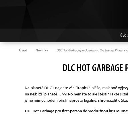
ÚVO
Úvod
Novinky
DLC Hot Garbage pro Journey to the Savage Planet vy
DLC HOT GARBAGE 
Na planetě DL-C1 najdete vše! Tropické pláže, malebné výjev
na nejbližší planetě… vy! No nemáte to ale štěstí? Takže si 
jsme mimochodem přišli naprosto legálně, shromáždit důkazy,
DLC Hot Garbage pro first-person dobrodružnou hru Journey