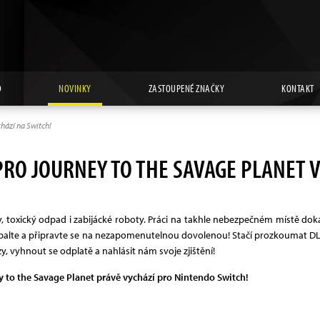
D
NOVINKY
ZASTOUPENÉ ZNAČKY
KONTAKT
chází na Switch!
PRO JOURNEY TO THE SAVAGE PLANET V
y, toxický odpad i zabijácké roboty. Práci na takhle nebezpečném místě doká
zabalte a připravte se na nezapomenutelnou dovolenou! Stačí prozkoumat DL-C1
 vyhnout se odplatě a nahlásit nám svoje zjištění!
 to the Savage Planet právě vychází pro Nintendo Switch!