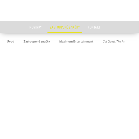
NOVINKY
ZASTOUPENÉ ZNAČKY
KONTAKT
Úvod
Zastoupené značky
Maximum Entertainment
Cat Quest: The Fur-tastic Tril