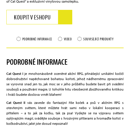
of Cat Quest“ a exkluzivní vinylovou samolepku.
KOUPIT V ESHOPU
PODROBNÉ INFORMACE
VIDEO
SOUVISEJÍCÍ PRODUKTY
PODROBNÉ INFORMACE
Cat Quest I
je mnohonásobně oceněné akční RPG, přinášející unikátní kočičí
dobrodružství napěchované bohatou kořistí, jehož nádhernému zpracování
se vyrovná snad jen to, jak moc se v jeho průběhu budete bavit při svádění
soubojů a používání magie. U tohohle hitu všeobecně zbožňovaného kritikou
i hráči budete doslova vrnět blahem!
Cat Quest II
vás zavede do fantazijní říše koček a psů v akčním RPG s
otevřeným světem, které můžete hrát sami nebo v lokální kooperaci s
přítelem – a to jak za kočku, tak za psa! Vydejte se na výpravu světem
oplývajícím magií, svádějte souboje s hrozivými příšerami a hromaďte kořist v
kočkodružství, jaké jste dosud nepoznali!