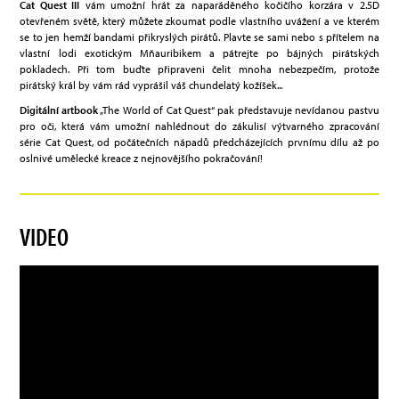
Cat Quest III
vám umožní hrát za naparáděného kočičího korzára v 2.5D
otevřeném světě, který můžete zkoumat podle vlastního uvážení a ve kterém
se to jen hemží bandami přikryslých pirátů. Plavte se sami nebo s přítelem na
vlastní lodi exotickým Mňauribikem a pátrejte po bájných pirátských
pokladech. Při tom buďte připraveni čelit mnoha nebezpečím, protože
pirátský král by vám rád vyprášil váš chundelatý kožíšek...
Digitální artbook
„The World of Cat Quest“ pak představuje nevídanou pastvu
pro oči, která vám umožní nahlédnout do zákulisí výtvarného zpracování
série Cat Quest, od počátečních nápadů předcházejících prvnímu dílu až po
oslnivé umělecké kreace z nejnovějšího pokračování!
VIDEO