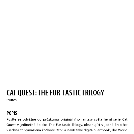
CAT QUEST: THE FUR-TASTIC TRILOGY
Switch
POPIS
Pusťte se odvážně do průzkumu originálního fantasy světa herní série Cat
Quest v jedinečné kolekci The Fur-tastic Trilogy, obsahující v jedné krabičce
všechna tři vymazlená kočkodružství a navíc také digitální artbook „The World