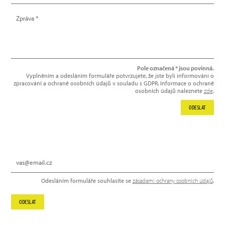
Pole označená * jsou povinná.
Vyplněním a odesláním formuláře potvrzujete, že jste byli informováni o
zpracování a ochraně osobních údajů v souladu s GDPR. Informace o ochraně
osobních údajů naleznete
zde
.
ODESLAT
NEWSLETTER
Odesláním formuláře souhlasíte se
zásadami ochrany osobních údajů
.
ODESLAT