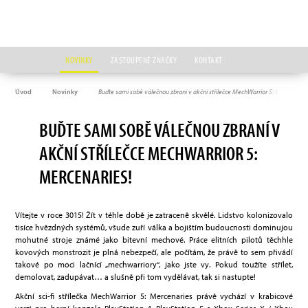
NOVINKY
ZASTOUPENÉ ZNAČKY
KONTAKT
Úvod
Novinky
Buďte sami sobě válečnou zbraní v akční střílečce MechWarrior 5: Mercenaries
BUĎTE SAMI SOBĚ VÁLEČNOU ZBRANÍ V
AKČNÍ STŘÍLEČCE MECHWARRIOR 5:
MERCENARIES!
Vítejte v roce 3015! Žít v téhle době je zatraceně skvělé. Lidstvo kolonizovalo
tisíce hvězdných systémů, všude zuří válka a bojištím budoucnosti dominujou
mohutné stroje známé jako bitevní mechové. Práce elitních pilotů těchhle
kovových monstrozit je plná nebezpečí, ale počítám, že právě to sem přivádí
takové po moci lačnící „mechwarriory“, jako jste vy. Pokud toužíte střílet,
demolovat, zadupávat… a slušně při tom vydělávat, tak si nastupte!
Akční sci-fi střílečka MechWarrior 5: Mercenaries právě vychází v krabicové