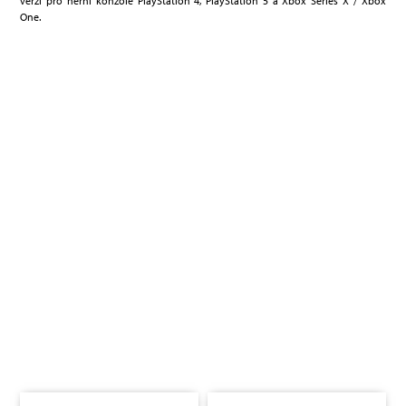
verzi pro herní konzole PlayStation 4, PlayStation 5 a Xbox Series X / Xbox
One.