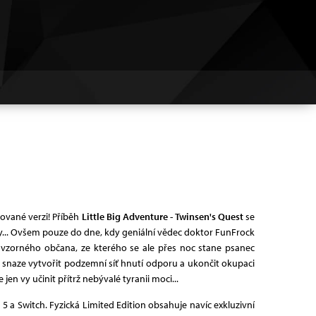
ované verzi! Příběh
Little Big Adventure - Twinsen's Quest
se
sy... Ovšem pouze do dne, kdy geniální vědec doktor FunFrock
d vzorného občana, ze kterého se ale přes noc stane psanec
snaze vytvořit podzemní síť hnutí odporu a ukončit okupaci
n vy učinit přítrž nebývalé tyranii moci...
 5 a Switch. Fyzická Limited Edition obsahuje navíc exkluzivní