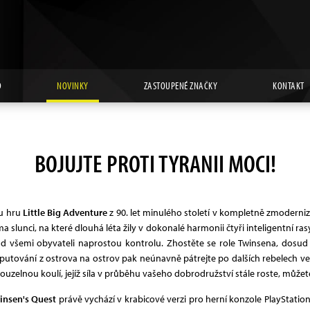
D
NOVINKY
ZASTOUPENÉ ZNAČKY
KONTAKT
BOJUJTE PROTI TYRANII MOCI!
ou hru
Little Big Adventure
z 90. let minulého století v kompletně zmoderniz
slunci, na které dlouhá léta žily v dokonalé harmonii čtyři inteligentní ra
 nad všemi obyvateli naprostou kontrolu. Zhostěte se role Twinsena, dosu
ování z ostrova na ostrov pak neúnavně pátrejte po dalších rebelech ve 
lnou koulí, jejíž síla v průběhu vašeho dobrodružství stále roste, můžete je
winsen's Quest
právě vychází v krabicové verzi pro herní konzole PlayStation