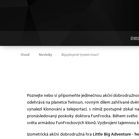
ÚVO
Úvod
Novinky
Bojujte proti tyranii moci!
Poznejte nebo si připomeňte jedinečnou akční dobrodružn
odehrává na planetce Twinsun, rovným dílem zahřívané dvěma 
vynalezl klonování a teleportaci, s nimiž postupně získal
pronásledovaný poskoky doktora FunFrocka. Během svého put
světa armádou FunFrockových klonů. Vyzbrojeni tajemnou kouze
Izometrická akční dobrodružná hra
Little Big Adventure - T