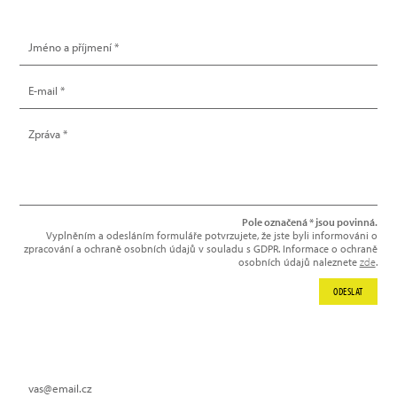
NAPIŠTE NÁM
Pole označená * jsou povinná.
Vyplněním a odesláním formuláře potvrzujete, že jste byli informováni o
zpracování a ochraně osobních údajů v souladu s GDPR. Informace o ochraně
osobních údajů naleznete
zde
.
ODESLAT
NEWSLETTER