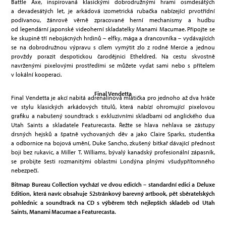
Battle Axe, inspirovaná klasickými dobrodružnými hrami osmdesátých
a devadesátých let, je arkádová izometrická rubačka nabízející prvotřídní
podívanou, žánrově věrně zpracované herní mechanismy a hudbu
od legendární japonské videoherní skladatelky Manami Macumae. Připojte se
ke skupině tří nebojácných hrdinů – elfky, mága a drancovníka – vydávajících
se na dobrodružnou výpravu s cílem vymýtit zlo z rodné Mercie a jednou
provždy porazit despotickou čarodějnici Etheldred. Na cestu skvostně
navrženými pixelovými prostředími se můžete vydat sami nebo s přítelem
v lokální kooperaci.
Final Vendetta
Final Vendetta je akcí nabitá adrenalinová mlátička pro jednoho až dva hráče
ve stylu klasických arkádových titulů, která nabízí ohromující pixelovou
grafiku a nabušený soundtrack s exkluzivními skladbami od anglického dua
Utah Saints a skladatele Featurecasta. Řežte se hlava nehlava se zástupy
drsných hejsků a špatně vychovaných děv a jako Claire Sparks, studentka
a odbornice na bojová umění, Duke Sancho, zkušený bitkař dávající přednost
boji bez rukavic, a Miller T. Williams, bývalý kanadský profesionální zápasník,
se probijte šesti rozmanitými oblastmi Londýna plnými všudypřítomného
nebezpečí.
Bitmap Bureau Collection vychází ve dvou edicích – standardní edici a Deluxe
Edition, která navíc obsahuje 52stránkový barevný artbook, pět sběratelských
pohlednic a soundtrack na CD s výběrem těch nejlepších skladeb od Utah
Saints, Manami Macumae a Featurecasta.