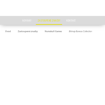
NOVINKY
ZASTOUPENÉ ZNAČKY
KONTAKT
Úvod
Zastoupené značky
Numskull Games
Bitmap Bureau Collection