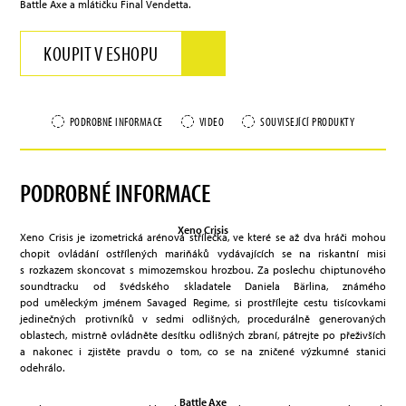
Battle Axe a mlátičku Final Vendetta.
KOUPIT V ESHOPU
PODROBNÉ INFORMACE
VIDEO
SOUVISEJÍCÍ PRODUKTY
PODROBNÉ INFORMACE
Xeno Crisis
Xeno Crisis je izometrická arénová střílečka, ve které se až dva hráči mohou
chopit ovládání ostřílených mariňáků vydávajících se na riskantní misi
s rozkazem skoncovat s mimozemskou hrozbou. Za poslechu chiptunového
soundtracku od švédského skladatele Daniela Bärlina, známého
pod uměleckým jménem Savaged Regime, si prostřílejte cestu tisícovkami
jedinečných protivníků v sedmi odlišných, procedurálně generovaných
oblastech, mistrně ovládněte desítku odlišných zbraní, pátrejte po přeživších
a nakonec i zjistěte pravdu o tom, co se na zničené výzkumné stanici
odehrálo.
Battle Axe