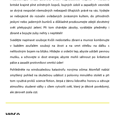
britské krajině plné zvlněných kopců, bujných údolí a zapadlých vesniček
se skrývá nespočet všemožných nebezpečí číhajících právě na vás. Vydejte
se nebojácně do rozvalin ovládaných zvráceným kultem, do přírodních
jeskyní nebo jaderných bunkrů a důkladně prozkoumejte zdejší zlověstný
svět překypující zelení. Při tom shánějte zásoby, vyrábějte předměty i
zbraně a bojujte zuby nehty s nepřáteli!
Svádějte napínavé souboje: Kvůli nedostatku zbraní a munice kombinujte
v každém zoufalém souboji na život a na smrt střelbu na dálku s
nelítostným bojem na blízko. Hlídejte si srdeční tep, abyste udrželi pevnou
mušku, a schovejte si dost energie, abyste mohli sáhnout po kriketové
pálce a zasadit protivníkovi smrtící úder!
Pohlédněte na windscaleskou katastrofu novýma očima: Atomfall nabízí
smyšlený pohled na skutečnou událost z poloviny minulého století a při
tom využívá prvků science fiction, čerpá z žánru lidového hororu a oživuje
atmosféru studené války s cílem vytvořit svět, který je děsivě povědomý,
ale zároveň zcela cizí.