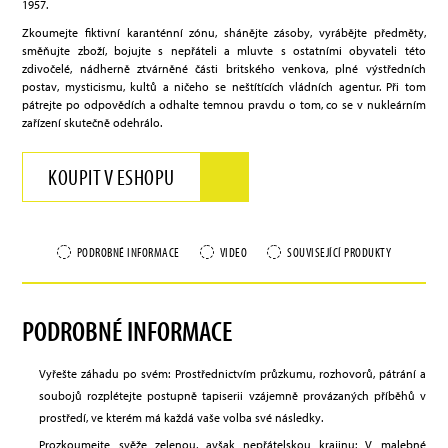
1957.
Zkoumejte fiktivní karanténní zónu, shánějte zásoby, vyrábějte předměty,
směňujte zboží, bojujte s nepřáteli a mluvte s ostatními obyvateli této
zdivočelé, nádherně ztvárněné části britského venkova, plné výstředních
postav, mysticismu, kultů a ničeho se neštítících vládních agentur. Při tom
pátrejte po odpovědích a odhalte temnou pravdu o tom, co se v nukleárním
zařízení skutečně odehrálo.
KOUPIT V ESHOPU
PODROBNÉ INFORMACE
VIDEO
SOUVISEJÍCÍ PRODUKTY
PODROBNÉ INFORMACE
Vyřešte záhadu po svém: Prostřednictvím průzkumu, rozhovorů, pátrání a
soubojů rozplétejte postupně tapiserii vzájemně provázaných příběhů v
prostředí, ve kterém má každá vaše volba své následky.
Prozkoumejte svěže zelenou, avšak nepřátelskou krajinu: V malebné