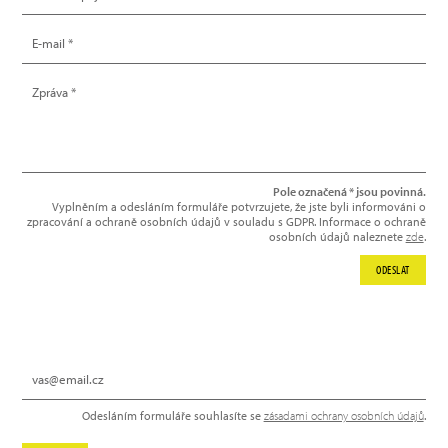
Pole označená * jsou povinná.
Vyplněním a odesláním formuláře potvrzujete, že jste byli informováni o
zpracování a ochraně osobních údajů v souladu s GDPR. Informace o ochraně
osobních údajů naleznete
zde
.
ODESLAT
NEWSLETTER
Odesláním formuláře souhlasíte se
zásadami ochrany osobních údajů
.