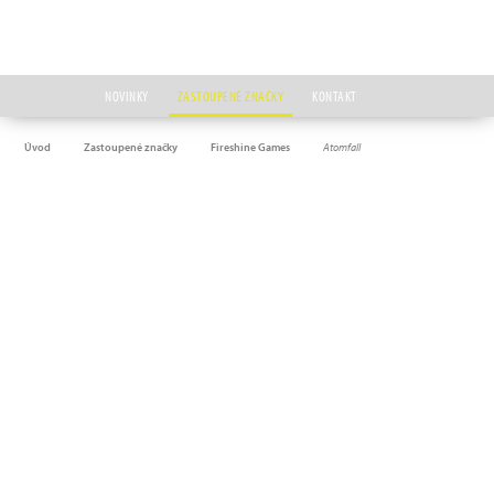
NOVINKY
ZASTOUPENÉ ZNAČKY
KONTAKT
Úvod
Zastoupené značky
Fireshine Games
Atomfall