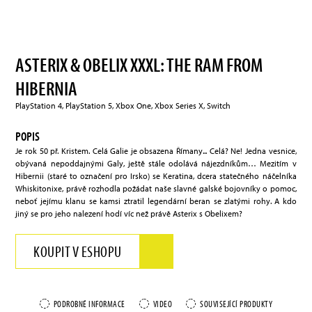
ASTERIX & OBELIX XXXL: THE RAM FROM
HIBERNIA
PlayStation 4, PlayStation 5, Xbox One, Xbox Series X, Switch
POPIS
Je rok 50 př. Kristem. Celá Galie je obsazena Římany... Celá? Ne! Jedna vesnice,
obývaná nepoddajnými Galy, ještě stále odolává nájezdníkům… Mezitím v
Hibernii (staré to označení pro Irsko) se Keratina, dcera statečného náčelníka
Whiskitonixe, právě rozhodla požádat naše slavné galské bojovníky o pomoc,
neboť jejímu klanu se kamsi ztratil legendární beran se zlatými rohy. A kdo
jiný se pro jeho nalezení hodí víc než právě Asterix s Obelixem?
KOUPIT V ESHOPU
PODROBNÉ INFORMACE
VIDEO
SOUVISEJÍCÍ PRODUKTY