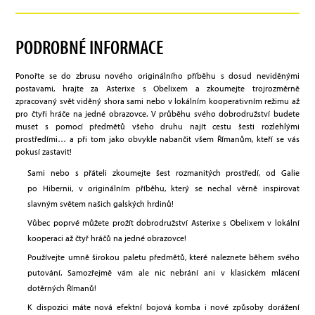
PODROBNÉ INFORMACE
Ponořte se do zbrusu nového originálního příběhu s dosud neviděnými
postavami, hrajte za Asterixe s Obelixem a zkoumejte trojrozměrně
zpracovaný svět viděný shora sami nebo v lokálním kooperativním režimu až
pro čtyři hráče na jedné obrazovce. V průběhu svého dobrodružství budete
muset s pomocí předmětů všeho druhu najít cestu šesti rozlehlými
prostředími… a při tom jako obvykle nabančit všem Římanům, kteří se vás
pokusí zastavit!
Sami nebo s přáteli zkoumejte šest rozmanitých prostředí, od Galie
po Hibernii, v originálním příběhu, který se nechal věrně inspirovat
slavným světem našich galských hrdinů!
Vůbec poprvé můžete prožít dobrodružství Asterixe s Obelixem v lokální
kooperaci až čtyř hráčů na jedné obrazovce!
Používejte umně širokou paletu předmětů, které naleznete během svého
putování. Samozřejmě vám ale nic nebrání ani v klasickém mlácení
dotěrných Římanů!
K dispozici máte nová efektní bojová komba i nové způsoby dorážení