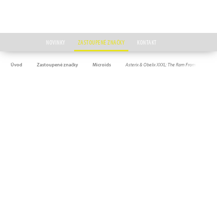
NOVINKY
ZASTOUPENÉ ZNAČKY
KONTAKT
Úvod
Zastoupené značky
Microids
Asterix & Obelix XXXL: The Ram From Hibernia