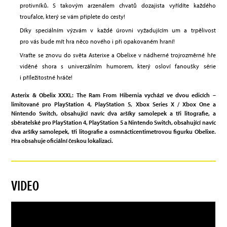
protivníků. S takovým arzenálem chvatů dozajista vyřídíte každého
troufalce, který se vám připlete do cesty!
Díky speciálním výzvám v každé úrovni vyžadujícím um a trpělivost
pro vás bude mít hra něco nového i při opakovaném hraní!
Vraťte se znovu do světa Asterixe a Obelixe v nádherné trojrozměrné hře
viděné shora s univerzálním humorem, který osloví fanoušky série
i příležitostné hráče!
Asterix & Obelix XXXL: The Ram From Hibernia vychází ve dvou edicích –
limitované pro PlayStation 4, PlayStation 5, Xbox Series X / Xbox One a
Nintendo Switch, obsahující navíc dva aršíky samolepek a tři litografie, a
sběratelské pro PlayStation 4, PlayStation 5 a Nintendo Switch, obsahující navíc
dva aršíky samolepek, tři litografie a osmnácticentimetrovou figurku Obelixe.
Hra obsahuje oficiální českou lokalizaci.
VIDEO