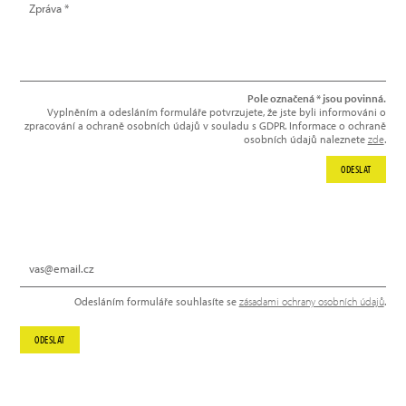
Pole označená * jsou povinná.
Vyplněním a odesláním formuláře potvrzujete, že jste byli informováni o
zpracování a ochraně osobních údajů v souladu s GDPR. Informace o ochraně
osobních údajů naleznete
zde
.
ODESLAT
NEWSLETTER
Odesláním formuláře souhlasíte se
zásadami ochrany osobních údajů
.
ODESLAT