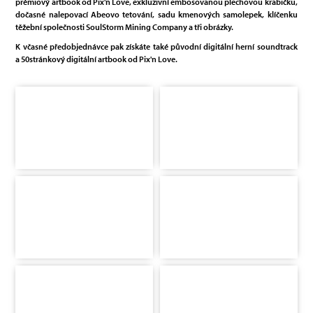
prémiový artbook od Pix'n Love, exkluzivní embosovanou plechovou krabičku,
dočasné nalepovací Abeovo tetování, sadu kmenových samolepek, klíčenku
těžební společnosti SoulStorm Mining Company a tři obrázky.
K včasné předobjednávce pak získáte
také
původní digitální herní soundtrack
a 50stránkový digitální artbook od Pix'n Love.