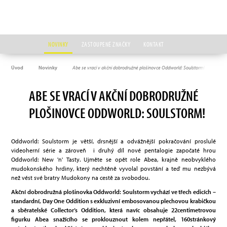
NOVINKY
ZASTOUPENÉ ZNAČKY
KONTAKT
Úvod
Novinky
Abe se vrací v akční dobrodružné plošinovce Oddworld: Soulstorm!
ABE SE VRACÍ V AKČNÍ DOBRODRUŽNÉ
PLOŠINOVCE ODDWORLD: SOULSTORM!
Oddworld: Soulstorm je větší, drsnější a odvážnější pokračování proslulé
videoherní série a zároveň i druhý díl nové pentalogie započaté hrou
Oddworld: New 'n' Tasty. Ujměte se opět role Abea, krajně neobvyklého
mudokonského hrdiny, který nechtěně vyvolal povstání a teď mu nezbývá
než vést své bratry Mudokony na cestě za svobodou.
Akční dobrodružná plošinovka Oddworld: Soulstorm vychází ve třech edicích –
standardní, Day One Oddition s exkluzivní embosovanou plechovou krabičkou
a sběratelské Collector’s Oddition, která navíc obsahuje 22centimetrovou
figurku Abea snažícího se proklouznout kolem nepřátel, 160stránkový