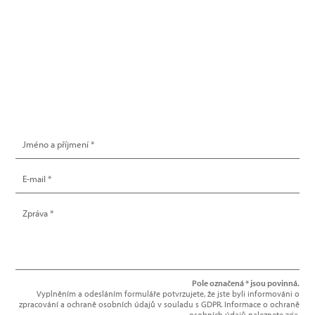
info@hype.cz
NAPIŠTE NÁM
Pole označená * jsou povinná.
Vyplněním a odesláním formuláře potvrzujete, že jste byli informováni o
zpracování a ochraně osobních údajů v souladu s GDPR. Informace o ochraně
osobních údajů naleznete
zde
.