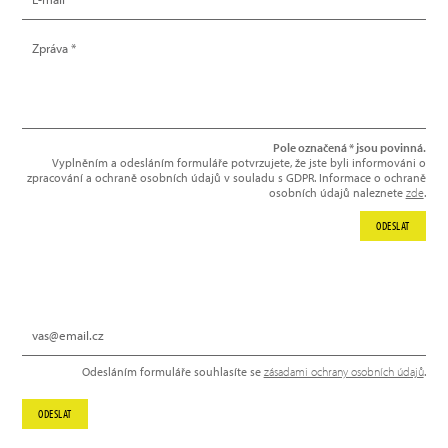
Pole označená * jsou povinná.
Vyplněním a odesláním formuláře potvrzujete, že jste byli informováni o
zpracování a ochraně osobních údajů v souladu s GDPR. Informace o ochraně
osobních údajů naleznete
zde
.
ODESLAT
NEWSLETTER
Odesláním formuláře souhlasíte se
zásadami ochrany osobních údajů
.
ODESLAT