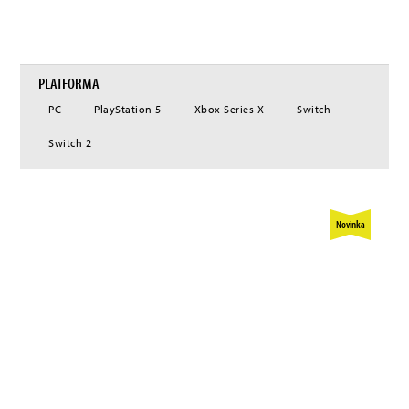
jejich her, je odhodlaná přinášet inovativní interaktivní tituly nejvyšší kvality na
všechny platformy hráčům z celého světa, a to jak ve fyzické, tak digitální podobě.
PLATFORMA
PC
PlayStation 5
Xbox Series X
Switch
Switch 2
Novinka